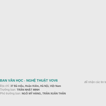
BAN VĂN HỌC - NGHỆ THUẬT VOV6
để nhận các tin 
Địa chỉ:
37 Bà triệu, Hoàn Kiếm, Hà Nội, Việt Nam
Trưởng ban:
TRẦN NHẬT MINH
Phó trưởng ban:
NGÔ MỸ HẰNG, TRẦN XUÂN THÂN