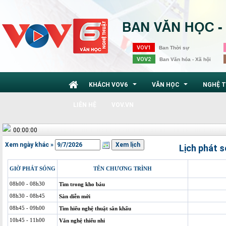
VOV1
Ban Thời sự
VOV2
Ban Văn hóa - Xã hội
KHÁCH VOV6
VĂN HỌC
NGHỆ 
...
...
LIÊN HỆ
VOV.VN
00:00:00
Xem ngày khác »
Lịch phát 
GIỜ PHÁT SÓNG
TÊN CHƯƠNG TRÌNH
08h00 - 08h30
Tìm trong kho báu
08h30 - 08h45
Sàn diễn mới
08h45 - 09h00
Tìm hiểu nghệ thuật sân khấu
10h45 - 11h00
Văn nghệ thiếu nhi