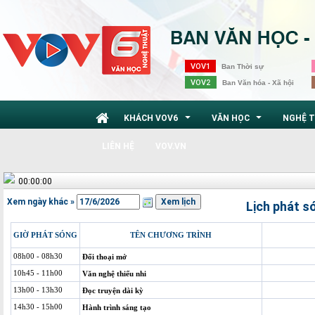
VOV1
Ban Thời sự
VOV2
Ban Văn hóa - Xã hội
KHÁCH VOV6
VĂN HỌC
NGHỆ 
...
...
LIÊN HỆ
VOV.VN
00:00:00
Xem ngày khác »
Lịch phát s
GIỜ PHÁT SÓNG
TÊN CHƯƠNG TRÌNH
08h00 - 08h30
Đối thoại mở
10h45 - 11h00
Văn nghệ thiếu nhi
13h00 - 13h30
Đọc truyện dài kỳ
14h30 - 15h00
Hành trình sáng tạo