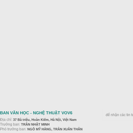
BAN VĂN HỌC - NGHỆ THUẬT VOV6
để nhận các tin 
Địa chỉ:
37 Bà triệu, Hoàn Kiếm, Hà Nội, Việt Nam
Trưởng ban:
TRẦN NHẬT MINH
Phó trưởng ban:
NGÔ MỸ HẰNG, TRẦN XUÂN THÂN