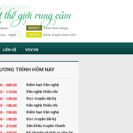
VOVGT
ngoại
Kênh Giao thông
VOVTV
 học - Nghệ
Kênh Truyền hình VOV
LIÊN HỆ
VOV.VN
ƯƠNG TRÌNH HÔM NAY
0 - 08h30
Điểm hẹn Văn nghệ
5 - 11h00
Văn nghệ thiếu nhi
0 - 13h30
Đọc truyện dài kỳ
5 - 18h30
Văn nghệ thiếu nhi
0 - 19h00
Điểm hẹn Văn nghệ
0 - 19h30
Đọc truyện dài kỳ
0 - 21h00
Sân khấu truyền thanh
5 - 22h00
Kể chuyện và Hát ru cho bé