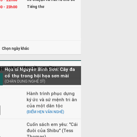
0 - 23h00
Tiếng thơ
Chọn ngày khác
HE VÀ PHẢN HỒI NHIỀU
Họa sĩ Nguyễn Bỉnh Sơn: Cây đa
cổ thụ trong hội họa sơn mài
(CHÂN DUNG NGHỆ SỸ)
Hành trình phục dựng
ký ức và sứ mệnh tri ân
của một dân tộc
(ĐIỂM HẸN VĂN NGHỆ)
Cuốn sách em yêu: "Cái
đuôi của Shibu" (Tess
Thomas)