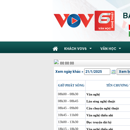
KHÁCH VOV6
VĂN HỌC
...
...
00:00:00
Xem ngày khác »
GIỜ PHÁT SÓNG
TÊN CHƯƠNG 
08h00 - 08h30
Văn nghệ
08h30 - 08h45
Làn sóng nghệ thuật
08h45 - 09h00
Câu chuyện nghệ thuật
10h45 - 11h00
Văn nghệ thiếu nhi
13h00 - 13h30
Đọc truyện dài kỳ
18h15 - 18h30
Văn nghệ thiếu nhi