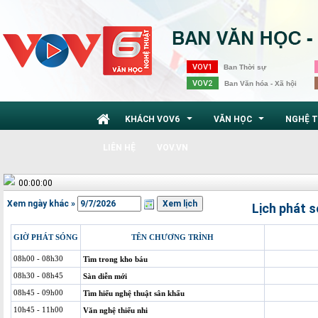
VOV1
Ban Thời sự
VOV2
Ban Văn hóa - Xã hội
KHÁCH VOV6
VĂN HỌC
NGHỆ 
...
...
LIÊN HỆ
VOV.VN
00:00:00
Xem ngày khác »
Lịch phát 
GIỜ PHÁT SÓNG
TÊN CHƯƠNG TRÌNH
08h00 - 08h30
Tìm trong kho báu
08h30 - 08h45
Sàn diễn mới
08h45 - 09h00
Tìm hiểu nghệ thuật sân khấu
10h45 - 11h00
Văn nghệ thiếu nhi