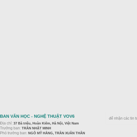
BAN VĂN HỌC - NGHỆ THUẬT VOV6
để nhận các tin 
Địa chỉ:
37 Bà triệu, Hoàn Kiếm, Hà Nội, Việt Nam
Trưởng ban:
TRẦN NHẬT MINH
Phó trưởng ban:
NGÔ MỸ HẰNG, TRẦN XUÂN THÂN