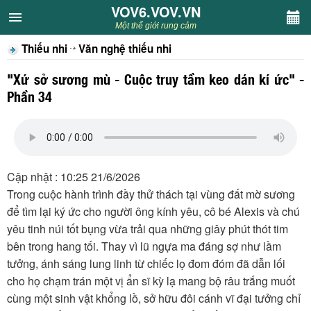
VOV6.VOV.VN
VOV6.VOV.VN
Một thế giới rung cảm
Thiếu nhi
Văn nghệ thiếu nhi
CHUYÊN MỤC
"Xứ sở sương mù - Cuộc truy tầm keo dán kí ức" -
Khách VOV6
Phần 34
Văn học
Nghệ thuật
Cập nhật : 10:25 21/6/2026
Trong cuộc hành trình đầy thử thách tại vùng đất mờ sương
Sân khấu
để tìm lại ký ức cho người ông kính yêu, cô bé Alexis và chú
yêu tinh núi tốt bụng vừa trải qua những giây phút thót tim
Thiếu nhi
bên trong hang tối. Thay vì lũ ngựa ma đáng sợ như lầm
tưởng, ánh sáng lung linh từ chiếc lọ đom đóm đã dẫn lối
Kết nối VOV6
cho họ chạm trán một vị ẩn sĩ kỳ lạ mang bộ râu trắng muốt
cùng một sinh vật khổng lồ, sở hữu đôi cánh vĩ đại tưởng chỉ