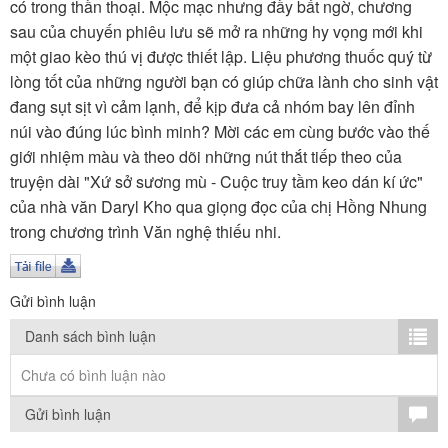
TÌM KIẾM
có trong thần thoại. Mộc mạc nhưng đầy bất ngờ, chương
sau của chuyến phiêu lưu sẽ mở ra những hy vọng mới khi
Vận hành bởi QI Corp
một giao kèo thú vị được thiết lập. Liệu phương thuốc quý từ
lòng tốt của những người bạn có giúp chữa lành cho sinh vật
đang sụt sịt vì cảm lạnh, để kịp đưa cả nhóm bay lên đỉnh
núi vào đúng lúc bình minh? Mời các em cùng bước vào thế
giới nhiệm màu và theo dõi những nút thắt tiếp theo của
truyện dài "Xứ sở sương mù - Cuộc truy tầm keo dán kí ức"
của nhà văn Daryl Kho qua giọng đọc của chị Hồng Nhung
trong chương trình Văn nghệ thiếu nhi.
Gửi bình luận
Danh sách bình luận
Chưa có bình luận nào
Gửi bình luận