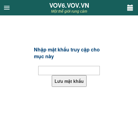
VOV6.VOV.VN
VOV6.VOV.VN
Một thế giới rung cảm
CHUYÊN MỤC
Khách VOV6
Nhập mật khẩu truy cập cho
Văn học
mục này
Nghệ thuật
Sân khấu
Thiếu nhi
Kết nối VOV6