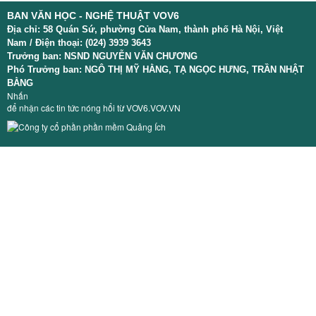
TÌM KIẾM
BAN VĂN HỌC - NGHỆ THUẬT VOV6
Địa chỉ: 58 Quán Sứ, phường Cửa Nam, thành phố Hà Nội, Việt
Vận hành bởi QI Corp
Nam
/ Điện thoại: (024) 3939 3643
Trưởng ban: NSND NGUYỄN VĂN CHƯƠNG
Phó Trưởng ban: NGÔ THỊ MỸ HẰNG, TẠ NGỌC HƯNG, TRẦN NHẬT
BẰNG
Nhấn
để nhận các tin tức nóng hổi từ
VOV6.VOV.VN