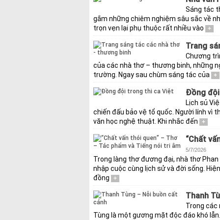
Sáng tác th
gắm những chiêm nghiệm sâu sắc về nhâ
trọn vẹn lại phụ thuộc rất nhiều vào
+
Trang sán
Chương trì
của các nhà thơ – thương binh, những ngư
trường. Ngay sau chùm sáng tác của
+
Đồng đội 
Lịch sủ Việ
chiến đấu bảo vệ tổ quốc. Người lính vì
văn học nghệ thuật. Khi nhắc đến
+
“Chất vấn
5/7/2026
Trong làng thơ đương đại, nhà thơ Phan 
nhập cuộc cùng lịch sử và đời sống. Hiện
đồng
+
Thanh Tù
Trong các 
Tùng là một gương mặt độc đáo khó lẫn. S