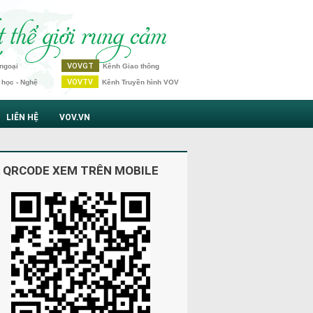
VOVGT
ngoại
Kênh Giao thông
VOVTV
 học - Nghệ
Kênh Truyền hình VOV
LIÊN HỆ
VOV.VN
 QRCODE XEM TRÊN MOBILE