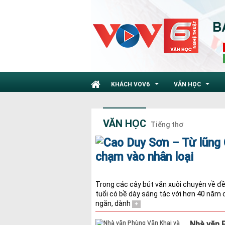
KHÁCH VOV6
VĂN HỌC
...
...
VĂN HỌC
Tiếng thơ
Trong các cây bút văn xuôi chuyên về đề
tuổi có bề dày sáng tác với hơn 40 năm c
ngắn, dành
+
Nhà văn P