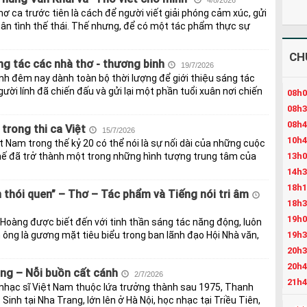
4/8/2026
ơ ca trước tiên là cách để người viết giải phóng cảm xúc, gửi
n tình thế thái. Thế nhưng, để có một tác phẩm thực sự
CH
g tác các nhà thơ - thương binh
19/7/2026
nh đêm nay dành toàn bộ thời lượng để giới thiệu sáng tác
ời lính đã chiến đấu và gửi lại một phần tuổi xuân nơi chiến
08h0
08h3
08h4
trong thi ca Việt
15/7/2026
10h4
t Nam trong thế kỷ 20 có thể nói là sự nối dài của những cuộc
13h0
 thế đã trở thành một trong những hình tượng trung tâm của
14h3
18h1
 thói quen” – Thơ – Tác phẩm và Tiếng nói tri âm
18h3
19h0
Hoàng được biết đến với tinh thần sáng tác năng động, luôn
19h3
 ông là gương mặt tiêu biểu trong ban lãnh đạo Hội Nhà văn,
20h3
20h4
ng – Nỗi buồn cất cánh
2/7/2026
21h4
nhạc sĩ Việt Nam thuộc lứa trưởng thành sau 1975, Thanh
22h3
inh tại Nha Trang, lớn lên ở Hà Nội, học nhạc tại Triều Tiên,