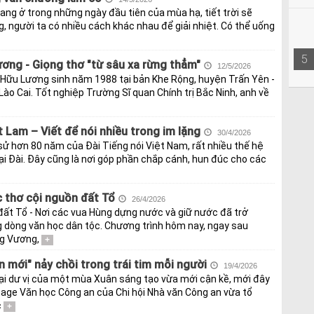
ang ở trong những ngày đầu tiên của mùa hạ, tiết trời sẽ
g, người ta có nhiều cách khác nhau để giải nhiệt. Có thể uống
5
ơng - Giọng thơ "từ sâu xa rừng thẳm"
12/5/2026
 Hữu Lương sinh năm 1988 tại bản Khe Rộng, huyện Trấn Yên -
Lào Cai. Tốt nghiệp Trường Sĩ quan Chính trị Bắc Ninh, anh về
 Lam – Viết để nói nhiều trong im lặng
30/4/2026
 sử hơn 80 năm của Đài Tiếng nói Việt Nam, rất nhiều thế hệ
ại Đài. Đây cũng là nơi góp phần chắp cánh, hun đúc cho các
 thơ cội nguồn đất Tổ
26/4/2026
đất Tổ - Nơi các vua Hùng dựng nước và giữ nước đã trở
dòng văn học dân tộc. Chương trình hôm nay, ngay sau
ng Vương,
+
 mới" nảy chồi trong trái tim mỗi người
19/4/2026
ại dư vị của một mùa Xuân sáng tạo vừa mới cận kề, mới đây
page Văn học Công an của Chi hội Nhà văn Công an vừa tổ
c
+