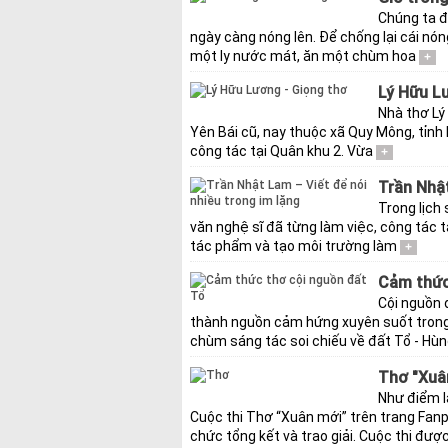
Chúng ta đ
ngày càng nóng lên. Để chống lại cái nón
một ly nước mát, ăn một chùm hoa
+
Lý Hữu Lư
Nhà thơ Lý
Yên Bái cũ, nay thuộc xã Quy Mông, tỉnh 
công tác tại Quân khu 2. Vừa
+
Trần Nhật
Trong lịch
văn nghệ sĩ đã từng làm việc, công tác t
tác phẩm và tạo môi trường làm
+
Cảm thức
Cội nguồn 
thành nguồn cảm hứng xuyên suốt trong 
chùm sáng tác soi chiếu về đất Tổ - Hù
Thơ "Xuân
Như điểm l
Cuộc thi Thơ “Xuân mới” trên trang Fan
chức tổng kết và trao giải. Cuộc thi đượ