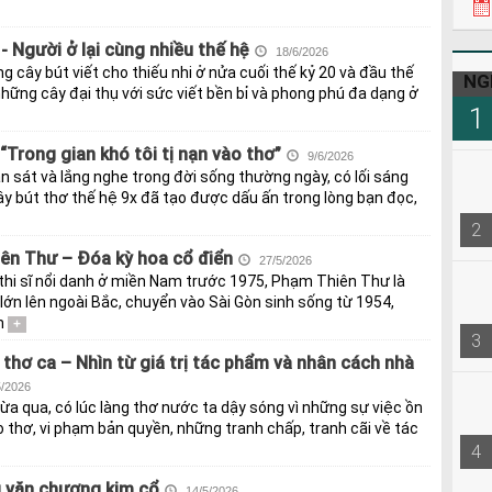
 Người ở lại cùng nhiều thế hệ
18/6/2026
 cây bút viết cho thiếu nhi ở nửa cuối thế kỷ 20 và đầu thế
NG
ững cây đại thụ với sức viết bền bỉ và phong phú đa dạng ở
1
“Trong gian khó tôi tị nạn vào thơ”
9/6/2026
n sát và lắng nghe trong đời sống thường ngày, có lối sáng
ây bút thơ thế hệ 9x đã tạo được dấu ấn trong lòng bạn đọc,
2
ên Thư – Đóa kỳ hoa cổ điển
27/5/2026
thi sĩ nổi danh ở miền Nam trước 1975, Phạm Thiên Thư là
lớn lên ngoài Bắc, chuyển vào Sài Gòn sinh sống từ 1954,
h
+
3
thơ ca – Nhìn từ giá trị tác phẩm và nhân cách nhà
/2026
ừa qua, có lúc làng thơ nước ta dậy sóng vì những sự việc ồn
thơ, vi phạm bản quyền, những tranh chấp, tranh cãi về tác
4
g văn chương kim cổ
14/5/2026