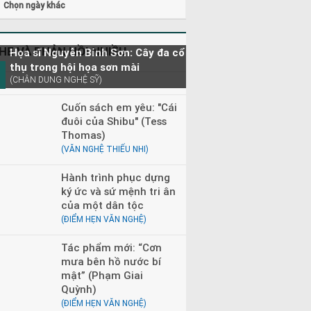
Chọn ngày khác
HE VÀ PHẢN HỒI NHIỀU
Họa sĩ Nguyễn Bỉnh Sơn: Cây đa cổ
thụ trong hội họa sơn mài
(CHÂN DUNG NGHỆ SỸ)
Cuốn sách em yêu: "Cái
đuôi của Shibu" (Tess
Thomas)
(VĂN NGHỆ THIẾU NHI)
Hành trình phục dựng
ký ức và sứ mệnh tri ân
của một dân tộc
(ĐIỂM HẸN VĂN NGHỆ)
Tác phẩm mới: “Cơn
mưa bên hồ nước bí
mật” (Phạm Giai
Quỳnh)
(ĐIỂM HẸN VĂN NGHỆ)