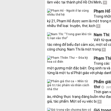
làm việc tại thành phố Hồ Chí Minh,
+
Phạm Hổ -
Trong những
kỷ 21, Phạm Hổ được xem là một trong nh
nhiều thể loại: truyện, thơ, kịch
+
Nam Thi: 
Viết từ qua
tác riêng để biểu đạt cảm xúc, một số c
công chúng. Nam Thi là một trong
+
Phạm Thi
Trong các 
một gương mặt đặc biệt. Ông sinh ra và 
từng là một tu sĩ Phật giáo với pháp dan
Phẩm giá 
thơ
26/5
Thời gian v
ào, những thực trạng đáng buồn như đạo 
giả, tác phẩm. Một số vụ việc bị
+
Gió tron