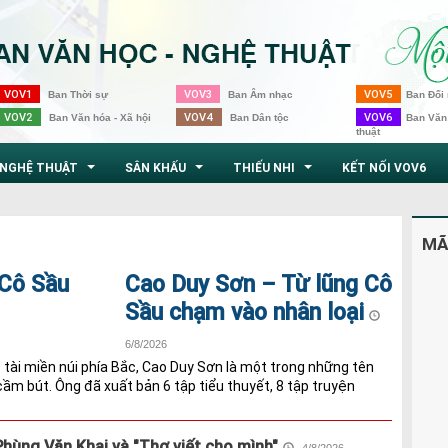
VOV1
VOV3
VOV5
Ban Thời sự
Ban Âm nhạc
Ban Đối 
VOV2
VOV4
VOV6
Ban Văn hóa - Xã hội
Ban Dân tộc
Ban Văn
thuật
NGHỆ THUẬT
SÂN KHẤU
THIẾU NHI
KẾT NỐI VOV6
...
...
...
MÃ
Cao Duy Sơn – Từ lũng Cô
Sầu chạm vào nhân loại
6/8/2026
 tài miền núi phía Bắc, Cao Duy Sơn là một trong những tên
ầm bút. Ông đã xuất bản 6 tập tiểu thuyết, 8 tập truyện
hùng Văn Khai và "Thơ viết cho mình"