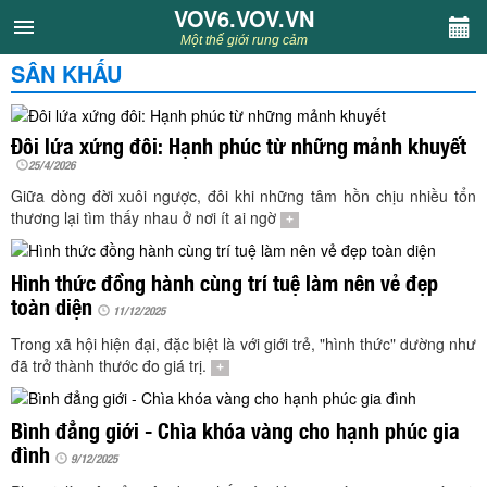
VOV6.VOV.VN
VOV6.VOV.VN
Một thế giới rung cảm
SÂN KHẤU
CHUYÊN MỤC
Khách VOV6
Đôi lứa xứng đôi: Hạnh phúc từ những mảnh khuyết
25/4/2026
Văn học
Giữa dòng đời xuôi ngược, đôi khi những tâm hồn chịu nhiều tổn
thương lại tìm thấy nhau ở nơi ít ai ngờ
+
Nghệ thuật
Hình thức đồng hành cùng trí tuệ làm nên vẻ đẹp
toàn diện
Sân khấu
11/12/2025
Trong xã hội hiện đại, đặc biệt là với giới trẻ, "hình thức" dường như
đã trở thành thước đo giá trị.
Thiếu nhi
+
Kết nối VOV6
Bình đẳng giới - Chìa khóa vàng cho hạnh phúc gia
đình
9/12/2025