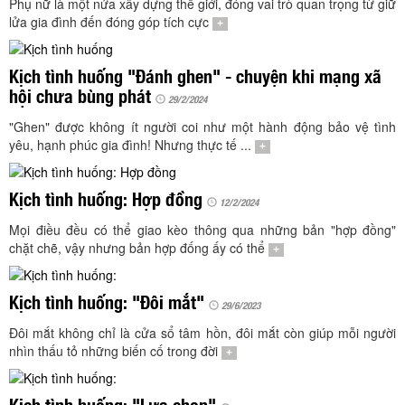
TÌM KIẾM
Phụ nữ là một nửa xây dựng thế giới, đóng vai trò quan trọng từ giữ
lửa gia đình đến đóng góp tích cực
+
Vận hành bởi QI Corp
Kịch tình huống "Đánh ghen" - chuyện khi mạng xã
hội chưa bùng phát
29/2/2024
"Ghen" được không ít người coi như một hành động bảo vệ tình
yêu, hạnh phúc gia đình! Nhưng thực tế ...
+
Kịch tình huống: Hợp đồng
12/2/2024
Mọi điều đều có thể giao kèo thông qua những bản "hợp đồng"
chặt chẽ, vậy nhưng bản hợp đống ấy có thể
+
Kịch tình huống: "Đôi mắt"
29/6/2023
Đôi mắt không chỉ là cửa sổ tâm hồn, đôi mắt còn giúp mỗi người
nhìn thấu tỏ những biến cố trong đời
+
Kịch tình huống: "Lựa chọn"