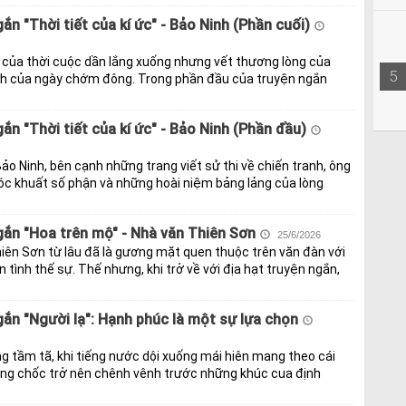
ắn "Thời tiết của kí ức" - Bảo Ninh (Phần cuối)
 của thời cuộc dần lắng xuống nhưng vết thương lòng của
5
lạnh của ngày chớm đông. Trong phần đầu của truyện ngắn
ắn "Thời tiết của kí ức" - Bảo Ninh (Phần đầu)
o Ninh, bên cạnh những trang viết sử thi về chiến tranh, ông
c khuất số phận và những hoài niệm bảng lảng của lòng
ắn "Hoa trên mộ" - Nhà văn Thiên Sơn
25/6/2026
iên Sơn từ lâu đã là gương mặt quen thuộc trên văn đàn với
tình thế sự. Thế nhưng, khi trở về với địa hạt truyện ngắn,
ắn "Người lạ": Hạnh phúc là một sự lựa chọn
 tầm tã, khi tiếng nước dội xuống mái hiên mang theo cái
bỗng chốc trở nên chênh vênh trước những khúc cua định