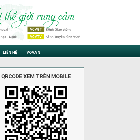
VOVGT
ngoại
Kênh Giao thông
VOVTV
 học - Nghệ
Kênh Truyền hình VOV
LIÊN HỆ
VOV.VN
 QRCODE XEM TRÊN MOBILE