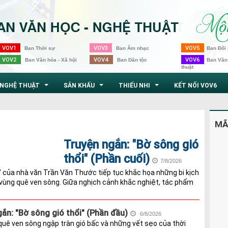
VOV1
VOV3
VOV5
Ban Thời sự
Ban Âm nhạc
Ban Đối 
VOV2
VOV4
VOV6
Ban Văn hóa - Xã hội
Ban Dân tộc
Ban Văn
thuật
NGHỆ THUẬT
SÂN KHẤU
THIẾU NHI
KẾT NỐI VOV6
...
...
...
MÃ
Truyện ngắn: "Bờ sông gió
thổi" (Phần cuối)
7/8/2026
" của nhà văn Trần Văn Thước tiếp tục khắc họa những bi kịch
ùng quê ven sông. Giữa nghịch cảnh khắc nghiệt, tác phẩm
ắn: "Bờ sông gió thổi" (Phần đầu)
6/8/2026
quê ven sông ngập tràn gió bấc và những vết sẹo của thời