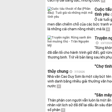
cách ly dài dằng dặc, những cuộc
+
Cuộc tẩu 
tình yêu
Ở cái tuổi
men dần chiếm chỗ của các bức tranh vẽ 
là những cái chạm nồng nhiệt, mà là
+
Truyện n
13/7/202
"Rừng khôn
đã dẫn lối cho hành trình giữ đất, giữ r
thương binh. Trở về bản làng sau khi ph
"Chợ tình
thủy chung
7/7/2026
Nhà văn Cao Duy Sơn là một cây bút tên t
vinh danh bằng nhiều giải thưởng văn họ
nước
+
"Săn mây"
Thân phận con người vẫn luôn là một ẩn 
nhân vật lịch sử đã để lại dấu ấn sâu 
số phận
+