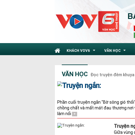
KHÁCH VOV6
VĂN HỌC
...
...
VĂN HỌC
Đọc truyện đêm khuya
Phần cuối truyện ngắn "Bờ sông gió thổi
chồng chất và mất mát đau thương nơi v
làm nổi
+
Truyện ng
Giữa vùng 