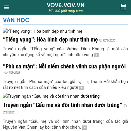
VOV6.VOV.VN
VOV6.VOV.VN
Một thế giới rung cảm
VĂN HỌC
CHUYÊN MỤC
Khách VOV6
“Tiếng vọng”: Hòa bình đẹp như tình mẹ
12/8/2025
Truyện ngắn "Tiếng vọng" của Vương Đình Khang là một câu
Văn học
chuyện xúc động kể về một người lính nằm vùng
+
"Phù sa mặn": Nỗi niềm chênh vênh của phận người
Nghệ thuật
7/8/2025
Truyện ngắn “Phù sa mặn” của tác giả Tạ Thị Thanh Hải khắc họa
Sân khấu
rất rõ nét tính cách của nhiều kiểu người
+
Thiếu nhi
Truyện ngắn “Gấu mẹ và đôi tình nhân dưới trăng”
2/8/2025
Kết nối VOV6
Truyện ngắn “Gấu mẹ và đôi tình nhân dưới trăng” của tác giả
Nguyễn Việt Chiến lấy bối cảnh thời chiến.
+