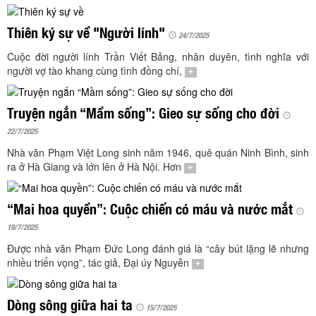
TÌM KIẾM
Thiên ký sự về "Người lính"
Vận hành bởi QI Corp
24/7/2025
Cuộc đời người lính Trần Viết Bảng, nhân duyên, tình nghĩa với
người vợ tào khang cùng tình đồng chí,
+
Truyện ngắn “Mầm sống”: Gieo sự sống cho đời
22/7/2025
Nhà văn Phạm Việt Long sinh năm 1946, quê quán Ninh Bình, sinh
ra ở Hà Giang và lớn lên ở Hà Nội. Hơn
+
“Mai hoa quyền”: Cuộc chiến có máu và nước mắt
19/7/2025
Được nhà văn Phạm Đức Long đánh giá là “cây bút lặng lẽ nhưng
nhiều triển vọng”, tác giả, Đại úy Nguyễn
+
Dòng sông giữa hai ta
15/7/2025