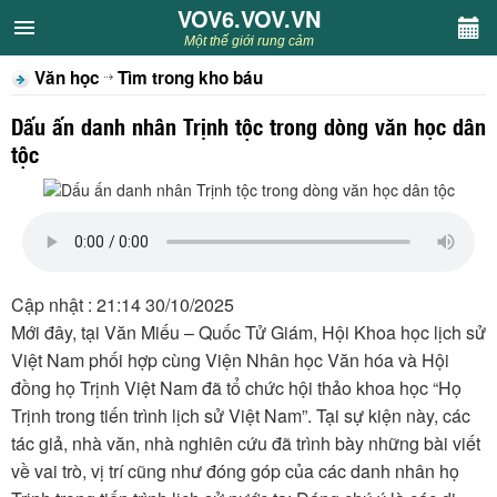
VOV6.VOV.VN
VOV6.VOV.VN
Một thế giới rung cảm
Văn học
Tìm trong kho báu
CHUYÊN MỤC
Dấu ấn danh nhân Trịnh tộc trong dòng văn học dân
Khách VOV6
tộc
Văn học
Nghệ thuật
Cập nhật : 21:14 30/10/2025
Sân khấu
Mới đây, tại Văn Miếu – Quốc Tử Giám, Hội Khoa học lịch sử
Việt Nam phối hợp cùng Viện Nhân học Văn hóa và Hội
Thiếu nhi
đồng họ Trịnh Việt Nam đã tổ chức hội thảo khoa học “Họ
Trịnh trong tiến trình lịch sử Việt Nam”. Tại sự kiện này, các
Kết nối VOV6
tác giả, nhà văn, nhà nghiên cứu đã trình bày những bài viết
về vai trò, vị trí cũng như đóng góp của các danh nhân họ