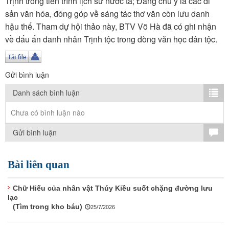
Trịnh trong tiến trình lịch sử nước ta; Đáng chú ý là các di
TÌM KIẾM
sản văn hóa, đóng góp về sáng tác thơ văn còn lưu danh
hậu thế. Tham dự hội thảo này, BTV Võ Hà đã có ghi nhận
Vận hành bởi QI Corp
về dấu ấn danh nhân Trịnh tộc trong dòng văn học dân tộc.
Gửi bình luận
Danh sách bình luận
Chưa có bình luận nào
Gửi bình luận
Bài liên quan
Chữ Hiếu của nhân vật Thúy Kiều suốt chặng đường lưu
lạc
(Tìm trong kho báu)
25/7/2026