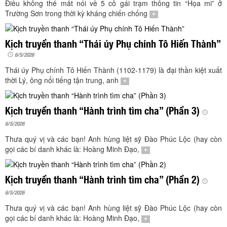
TÌM KIẾM
Điều không thể mất nói về 5 cô gái trạm thông tin “Họa mi” ở
Trường Sơn trong thời kỳ kháng chiến chống
+
Vận hành bởi QI Corp
Kịch truyền thanh “Thái úy Phụ chính Tô Hiến Thành”
6/5/2026
Thái úy Phụ chính Tô Hiến Thành (1102-1179) là đại thần kiệt xuất
thời Lý, ông nổi tiếng tận trung, anh
+
Kịch truyền thanh “Hành trình tìm cha” (Phần 3)
6/5/2026
Thưa quý vị và các bạn! Anh hùng liệt sỹ Đào Phúc Lộc (hay còn
gọi các bí danh khác là: Hoàng Minh Đạo,
+
Kịch truyền thanh “Hành trình tìm cha” (Phần 2)
6/5/2026
Thưa quý vị và các bạn! Anh hùng liệt sỹ Đào Phúc Lộc (hay còn
gọi các bí danh khác là: Hoàng Minh Đạo,
+