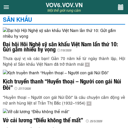
VOV6.VOV.VN
VOV6.VOV.VN
Một thế giới rung cảm
SÂN KHẤU
CHUYÊN MỤC
Khách VOV6
Đại hội Hội Nghệ sỹ sân khấu Việt Nam lần thứ 10:
Gửi gắm nhiều hy vọng
Văn học
7/8/2026
Thưa quý vị và các bạn! Gần 70 năm kể từ ngày thành lập, Hội
Nghệ sĩ Sân khấu Việt Nam đã trở thành mái
+
Nghệ thuật
Kịch truyền thanh “Huyền thoại – Người con gái Núi
Sân khấu
Đôi”
27/7/2026
Thiếu nhi
"Huyền thoại – Người con gái Núi Đôi" là câu chuyện cảm động về
nữ anh hùng liệt sĩ Trần Thị Bắc (1932–1954)
+
Kết nối VOV6
Vở cải lương “Điều không thể mất”
25/5/2026