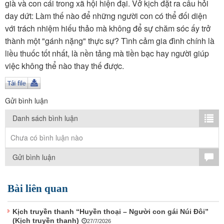
TÌM KIẾM
già và con cái trong xã hội hiện đại. Vở kịch đặt ra câu hỏi
day dứt: Làm thế nào để những người con có thể đối diện
Vận hành bởi QI Corp
với trách nhiệm hiếu thảo mà không để sự chăm sóc ấy trở
thành một "gánh nặng" thực sự? Tình cảm gia đình chính là
liều thuốc tốt nhất, là nền tảng mà tiền bạc hay người giúp
việc không thể nào thay thế được.
Gửi bình luận
Danh sách bình luận
Chưa có bình luận nào
Gửi bình luận
Bài liên quan
Kịch truyền thanh “Huyền thoại – Người con gái Núi Đôi”
(Kịch truyền thanh)
27/7/2026