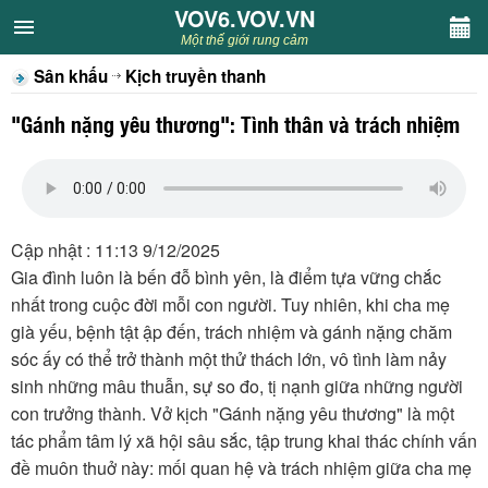
VOV6.VOV.VN
VOV6.VOV.VN
Một thế giới rung cảm
Sân khấu
Kịch truyền thanh
CHUYÊN MỤC
"Gánh nặng yêu thương": Tình thân và trách nhiệm
Khách VOV6
Văn học
Cập nhật : 11:13 9/12/2025
Nghệ thuật
Gia đình luôn là bến đỗ bình yên, là điểm tựa vững chắc
nhất trong cuộc đời mỗi con người. Tuy nhiên, khi cha mẹ
Sân khấu
già yếu, bệnh tật ập đến, trách nhiệm và gánh nặng chăm
sóc ấy có thể trở thành một thử thách lớn, vô tình làm nảy
Thiếu nhi
sinh những mâu thuẫn, sự so đo, tị nạnh giữa những người
con trưởng thành. Vở kịch "Gánh nặng yêu thương" là một
Kết nối VOV6
tác phẩm tâm lý xã hội sâu sắc, tập trung khai thác chính vấn
đề muôn thuở này: mối quan hệ và trách nhiệm giữa cha mẹ