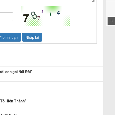
5
ời con gái Núi Đôi”
 Tô Hiến Thành”