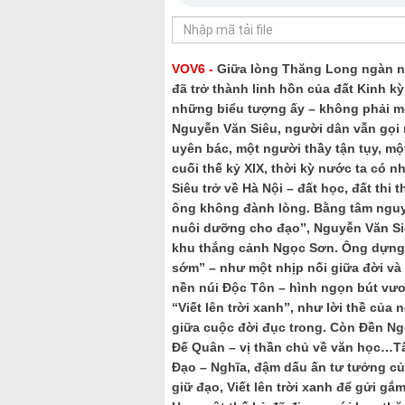
VOV6 -
Giữa lòng Thăng Long ngàn nă
đã trở thành linh hồn của đất Kinh 
những biểu tượng ấy – không phải một
Nguyễn Văn Siêu, người dân vẫn gọi m
uyên bác, một người thầy tận tụy, mộ
cuối thế kỷ XIX, thời kỳ nước ta có 
Siêu trở về Hà Nội – đất học, đất thi
ông không đành lòng. Bằng tâm nguyệ
nuôi dưỡng cho đạo”, Nguyễn Văn Siê
khu thắng cảnh Ngọc Sơn. Ông dựng n
sớm” – như một nhịp nối giữa đời và 
nền núi Độc Tôn – hình ngọn bút vươn
“Viết lên trời xanh”, như lời thề của 
giữa cuộc đời đục trong. Còn Đền Ng
Đế Quân – vị thần chủ về văn học…Tấ
Đạo – Nghĩa, đậm dấu ấn tư tưởng củ
giữ đạo, Viết lên trời xanh để gửi gắ