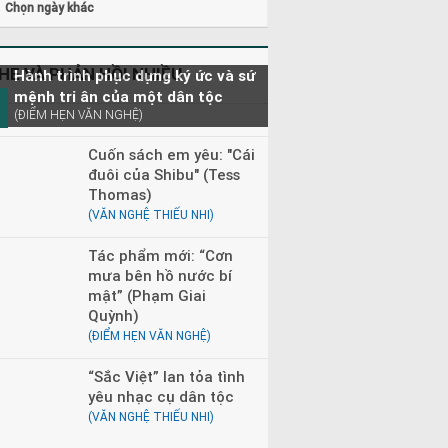
Chọn ngày khác
0 - 23h00
Đọc truyện đêm khuya
0 - 08h30
Tìm trong kho báu
HE VÀ PHẢN HỒI NHIỀU
Hành trình phục dựng ký ức và sứ
mệnh tri ân của một dân tộc
(ĐIỂM HẸN VĂN NGHỆ)
Cuốn sách em yêu: "Cái
đuôi của Shibu" (Tess
Thomas)
(VĂN NGHỆ THIẾU NHI)
Tác phẩm mới: “Cơn
mưa bên hồ nước bí
mật” (Phạm Giai
Quỳnh)
(ĐIỂM HẸN VĂN NGHỆ)
“Sắc Việt” lan tỏa tình
yêu nhạc cụ dân tộc
(VĂN NGHỆ THIẾU NHI)