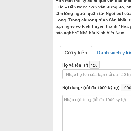
Hơn một thế kỷ đã đi qua với bao thă
Húc – Đền Ngọc Sơn vẫn đứng đó, như
tấm lòng người quân tử. Ngòi bút của
Long. Trong chương trình Sân khấu t
bạn nghe vở kịch truyền thanh “Họa g
các nghệ sĩ Nhà hát Kịch Việt Nam