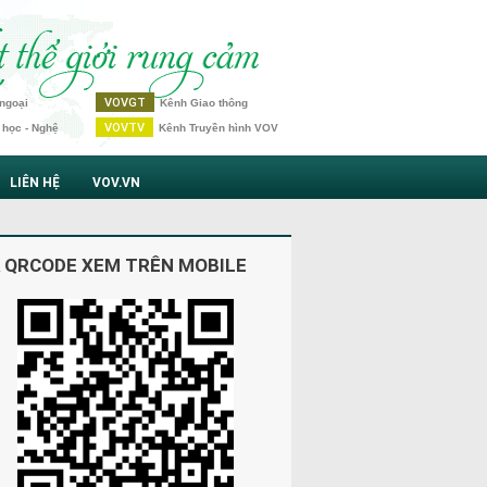
VOVGT
ngoại
Kênh Giao thông
VOVTV
 học - Nghệ
Kênh Truyền hình VOV
LIÊN HỆ
VOV.VN
 QRCODE XEM TRÊN MOBILE