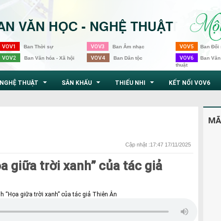
VOV1
VOV3
VOV5
Ban Thời sự
Ban Âm nhạc
Ban Đối 
VOV2
VOV4
VOV6
Ban Văn hóa - Xã hội
Ban Dân tộc
Ban Văn
thuật
NGHỆ THUẬT
SÂN KHẤU
THIẾU NHI
KẾT NỐI VOV6
...
...
...
MÃ
Cập nhật :17:47 17/11/2025
 giữa trời xanh” của tác giả