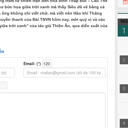
ng trầm từ chiến trận đến hòa bình Tháp Bút – Cầu Thê
22h3
 bức họa giữa trời xanh mà thầy Siêu đã vẽ bằng cả
08h0
 ông không chỉ viết chữ, mà viết nên Hào khí Thăng
ruyền thanh của Đài TNVN hôm nay, mời quý vị và các
NG
iữa trời xanh” của tác giả Thiên Ân, qua diễn xuất của
1
2
3
4