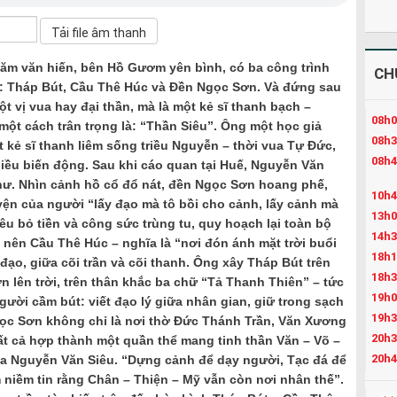
m văn hiến, bên Hồ Gươm yên bình, có ba công trình
CH
kỳ: Tháp Bút, Cầu Thê Húc và Đền Ngọc Sơn. Và đứng sau
 vị vua hay đại thần, mà là một kẻ sĩ thanh bạch –
08h0
ột cách trân trọng là: “Thần Siêu”. Ông một học giả
08h3
t kẻ sĩ thanh liêm sống triều Nguyễn – thời vua Tự Đức,
08h4
nhiều biến động. Sau khi cáo quan tại Huế, Nguyễn Văn
 thư. Nhìn cảnh hồ cổ đổ nát, đền Ngọc Sơn hoang phế,
10h4
n của người “lấy đạo mà tô bồi cho cảnh, lấy cảnh mà
13h0
u bỏ tiền và công sức trùng tu, quy hoạch lại toàn bộ
14h3
ên Cầu Thê Húc – nghĩa là “nơi đón ánh mặt trời buổi
18h1
đạo, giữa cõi trần và cõi thanh. Ông xây Tháp Bút trên
18h3
 lên trời, trên thân khắc ba chữ “Tả Thanh Thiên” – tức
19h0
người cầm bút: viết đạo lý giữa nhân gian, giữ trong sạch
19h3
ọc Sơn không chỉ là nơi thờ Đức Thánh Trần, Văn Xương
20h3
t cả hợp thành một quần thể mang tinh thần Văn – Võ –
20h4
a Nguyễn Văn Siêu. “Dựng cảnh để dạy người, Tạc đá để
m niềm tin rằng Chân – Thiện – Mỹ vẫn còn nơi nhân thế”.
21h4