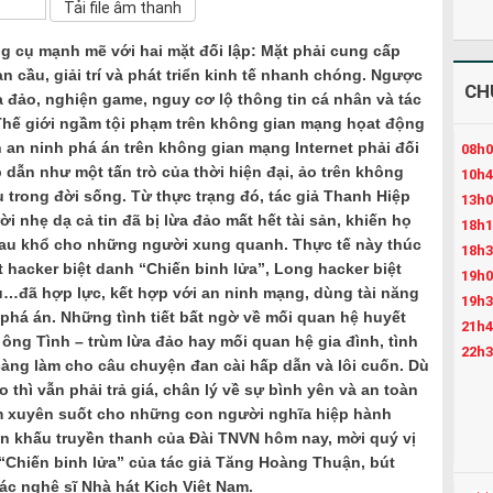
ông cụ mạnh mẽ với hai mặt đối lập: Mặt phải cung cấp
àn cầu, giải trí và phát triển kinh tế nhanh chóng. Ngược
CH
lừa đảo, nghiện game, nguy cơ lộ thông tin cá nhân và tác
 Thế giới ngầm tội phạm trên không gian mạng họat động
an ninh phá án trên không gian mạng Internet phải đối
08h0
dẫn như một tấn trò của thời hiện đại, ảo trên không
10h4
trong đời sống. Từ thực trạng đó, tác giả Thanh Hiệp
13h0
i nhẹ dạ cả tin đã bị lừa đảo mất hết tài sản, khiến họ
18h1
à đau khổ cho những người xung quanh. Thực tế này thúc
18h3
hacker biệt danh “Chiến binh lửa”, Long hacker biệt
19h0
…đã hợp lực, kết hợp với an ninh mạng, dùng tài năng
19h3
phá án. Những tình tiết bất ngờ về mối quan hệ huyết
21h4
 ông Tình – trùm lừa đảo hay mối quan hệ gia đình, tình
22h3
ng làm cho câu chuyện đan cài hấp dẫn và lôi cuốn. Dù
 thì vẫn phải trả giá, chân lý về sự bình yên và an toàn
am xuyên suốt cho những con người nghĩa hiệp hành
ân khấu truyền thanh của Đài TNVN hôm nay, mời quý vị
“Chiến binh lửa” của tác giả Tăng Hoàng Thuận, bút
c nghệ sĩ Nhà hát Kịch Việt Nam.