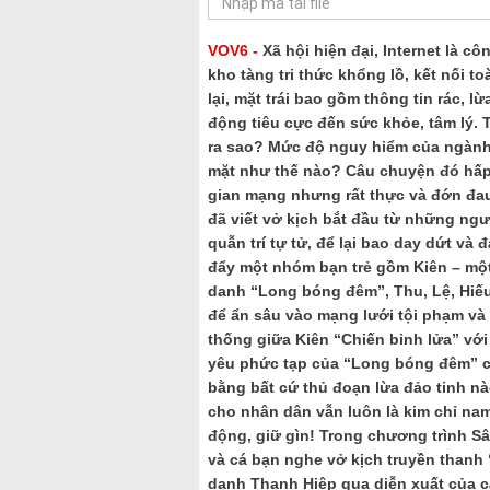
VOV6 -
Xã hội hiện đại, Internet là c
kho tàng tri thức khổng lồ, kết nối to
lại, mặt trái bao gồm thông tin rác, 
động tiêu cực đến sức khỏe, tâm lý.
ra sao? Mức độ nguy hiểm của ngành 
mặt như thế nào? Câu chuyện đó hấp 
gian mạng nhưng rất thực và đớn đau 
đã viết vở kịch bắt đầu từ những ngườ
quẫn trí tự tử, để lại bao day dứt v
đẩy một nhóm bạn trẻ gồm Kiên – một 
danh “Long bóng đêm”, Thu, Lệ, Hiếu
để ẩn sâu vào mạng lưới tội phạm và 
thống giữa Kiên “Chiến binh lửa” với
yêu phức tạp của “Long bóng đêm” cà
bằng bất cứ thủ đoạn lừa đảo tinh nào
cho nhân dân vẫn luôn là kim chỉ n
động, giữ gìn! Trong chương trình S
và cá bạn nghe vở kịch truyền thanh 
danh Thanh Hiệp qua diễn xuất của cá