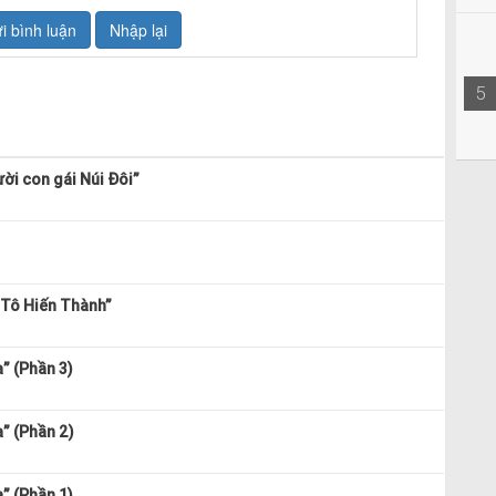
5
ời con gái Núi Đôi”
 Tô Hiến Thành”
” (Phần 3)
a” (Phần 2)
” (Phần 1)