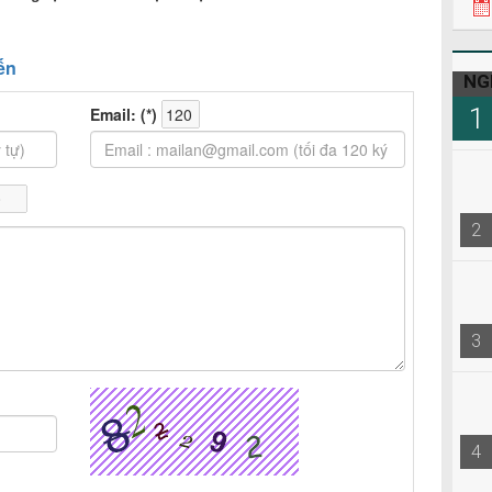
NG
1
2
3
4