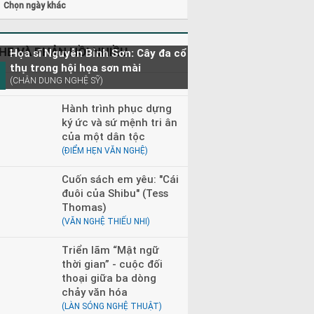
Chọn ngày khác
HE VÀ PHẢN HỒI NHIỀU
Họa sĩ Nguyễn Bỉnh Sơn: Cây đa cổ
thụ trong hội họa sơn mài
(CHÂN DUNG NGHỆ SỸ)
Hành trình phục dựng
ký ức và sứ mệnh tri ân
của một dân tộc
(ĐIỂM HẸN VĂN NGHỆ)
Cuốn sách em yêu: "Cái
đuôi của Shibu" (Tess
Thomas)
(VĂN NGHỆ THIẾU NHI)
Triển lãm “Mật ngữ
thời gian” - cuộc đối
thoại giữa ba dòng
chảy văn hóa
(LÀN SÓNG NGHỆ THUẬT)