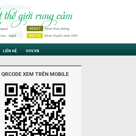
VOVGT
ngoại
Kênh Giao thông
VOVTV
 học - Nghệ
Kênh Truyền hình VOV
LIÊN HỆ
VOV.VN
 QRCODE XEM TRÊN MOBILE