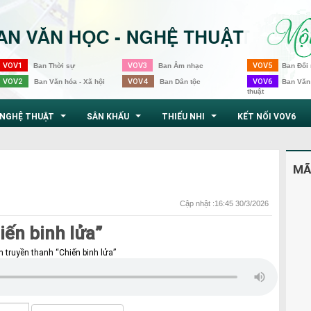
VOV1
VOV3
VOV5
Ban Thời sự
Ban Âm nhạc
Ban Đối 
VOV2
VOV4
VOV6
Ban Văn hóa - Xã hội
Ban Dân tộc
Ban Văn
thuật
NGHỆ THUẬT
SÂN KHẤU
THIẾU NHI
KẾT NỐI VOV6
...
...
...
MÃ
Cập nhật :16:45 30/3/2026
iến binh lửa”