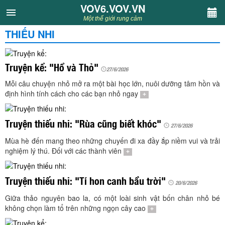
VOV6.VOV.VN
VOV6.VOV.VN
Một thế giới rung cảm
THIẾU NHI
CHUYÊN MỤC
Khách VOV6
Truyện kể: "Hổ và Thỏ"
27/6/2026
Mỗi câu chuyện nhỏ mở ra một bài học lớn, nuôi dưỡng tâm hồn và
Văn học
định hình tính cách cho các bạn nhỏ ngay
+
Nghệ thuật
Truyện thiếu nhi: "Rùa cũng biết khóc"
27/6/2026
Mùa hè đến mang theo những chuyến đi xa đầy ắp niềm vui và trải
Sân khấu
nghiệm lý thú. Đối với các thành viên
+
Thiếu nhi
Truyện thiếu nhi: "Tí hon canh bầu trời"
20/6/2026
Kết nối VOV6
Giữa thảo nguyên bao la, có một loài sinh vật bốn chân nhỏ bé
không chọn làm tổ trên những ngọn cây cao
+