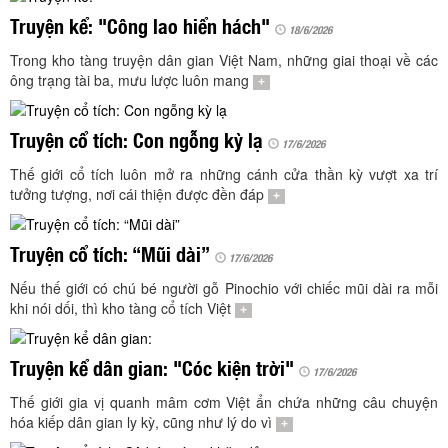
TÌM KIẾM
Truyện kể: "Công lao hiển hách"
18/6/2026
Vận hành bởi QI Corp
Trong kho tàng truyện dân gian Việt Nam, những giai thoại về các
ông trạng tài ba, mưu lược luôn mang
+
Truyện cổ tích: Con ngỗng kỳ lạ
17/6/2026
Thế giới cổ tích luôn mở ra những cánh cửa thần kỳ vượt xa trí
tưởng tượng, nơi cái thiện được đền đáp
+
Truyện cổ tích: “Mũi dài”
17/6/2026
Nếu thế giới có chú bé người gỗ Pinochio với chiếc mũi dài ra mỗi
khi nói dối, thì kho tàng cổ tích Việt
+
Truyện kể dân gian: "Cóc kiện trời"
17/6/2026
Thế giới gia vị quanh mâm cơm Việt ẩn chứa những câu chuyện
hóa kiếp dân gian ly kỳ, cũng như lý do vì
+