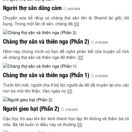
TÌM KIẾM
Người thợ săn dũng cảm
24/6/2024
Vận hành bởi QI Corp
Chuyện xưa kể rằng có chàng thợ săn tên là Shamil tài giỏi, tốt
bụng. Trong một lần đi săn, chàng đã
+
Chàng thợ săn và thiên nga (Phần 2)
21/6/2024
Hôm nay chúng mình có hẹn để nghe phần kết của truyện cổ tích
về chàng thợ săn và thiên nga đỏ thắm.
+
Chàng thợ săn và thiên nga (Phần 1)
21/6/2024
Trước khi mất, người cha ở bộ tộc người da đỏ đã truyền lại cho các
con ba mũi tên thần. Vào ngày nọ
+
Người gieo hạt (Phần 2)
12/6/2024
Cậu học trò sau khi lên kinh thành học tập thì không về thăm bà cô
nữa. Bà rất buồn vì điều này và thường
+