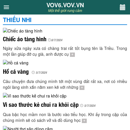
VOV6.VOV.VN
VOV6.VOV.VN
Một thế giới rung cảm
THIẾU NHI
CHUYÊN MỤC
Khách VOV6
Chiếc áo tàng hình
8/7/2024
Ngày xửa ngày xưa có chàng trai rất tốt bụng tên là Triều. Trong
Văn học
một lần giúp đỡ cụ già, anh được cụ
+
Nghệ thuật
Hồ cá vàng
5/7/2024
Câu chuyện đưa chúng mình tới một vùng đất rất xa, nơi có nhiều
Sân khấu
ngôi làng xinh xắn nằm xen kẽ với những
+
Thiếu nhi
Vì sao thước kẻ chui ra khỏi cặp
5/7/2024
Kết nối VOV6
Qua bậc học mầm non là bước vào tiểu học. Khi ấy trong cặp của
chúng mình sẽ có sách vở và đồ dùng học
+