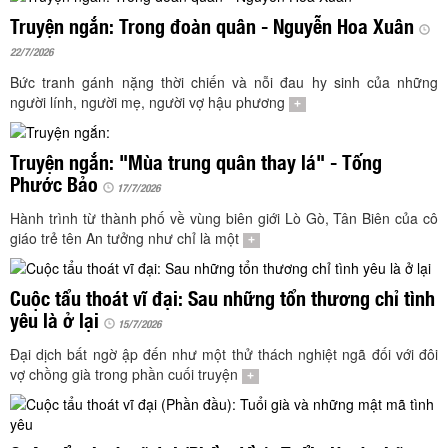
TÌM KIẾM
Truyện ngắn: Trong đoàn quân - Nguyễn Hoa Xuân
Vận hành bởi QI Corp
22/7/2026
Bức tranh gánh nặng thời chiến và nỗi đau hy sinh của những
người lính, người mẹ, người vợ hậu phương
+
Truyện ngắn: "Mùa trung quân thay lá" - Tống
Phước Bảo
17/7/2026
Hành trình từ thành phố về vùng biên giới Lò Gò, Tân Biên của cô
giáo trẻ tên An tưởng như chỉ là một
+
Cuộc tẩu thoát vĩ đại: Sau những tổn thương chỉ tình
yêu là ở lại
15/7/2026
Đại dịch bất ngờ ập đến như một thử thách nghiệt ngã đối với đôi
vợ chồng già trong phần cuối truyện
+