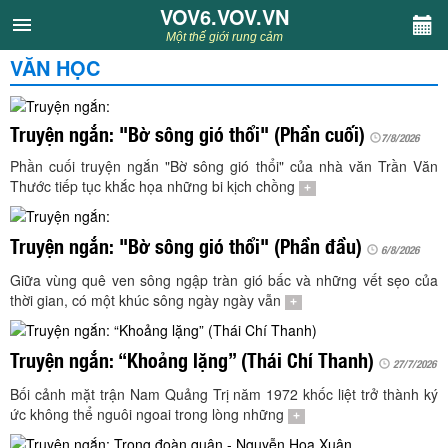
VOV6.VOV.VN
VOV6.VOV.VN
Một thế giới rung cảm
VĂN HỌC
CHUYÊN MỤC
Khách VOV6
Truyện ngắn: "Bờ sông gió thổi" (Phần cuối)
7/8/2026
Phần cuối truyện ngắn "Bờ sông gió thổi" của nhà văn Trần Văn
Văn học
Thước tiếp tục khắc họa những bi kịch chồng
+
Nghệ thuật
Truyện ngắn: "Bờ sông gió thổi" (Phần đầu)
6/8/2026
Giữa vùng quê ven sông ngập tràn gió bấc và những vết sẹo của
Sân khấu
thời gian, có một khúc sông ngày ngày vẫn
+
Thiếu nhi
Truyện ngắn: “Khoảng lặng” (Thái Chí Thanh)
27/7/2026
Kết nối VOV6
Bối cảnh mặt trận Nam Quảng Trị năm 1972 khốc liệt trở thành ký
ức không thể nguôi ngoai trong lòng những
+