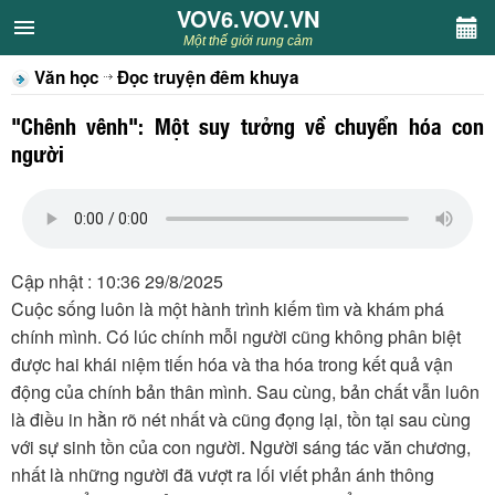
VOV6.VOV.VN
VOV6.VOV.VN
Một thế giới rung cảm
Văn học
Đọc truyện đêm khuya
CHUYÊN MỤC
"Chênh vênh": Một suy tưởng về chuyển hóa con
Khách VOV6
người
Văn học
Nghệ thuật
Cập nhật : 10:36 29/8/2025
Cuộc sống luôn là một hành trình kiếm tìm và khám phá
Sân khấu
chính mình. Có lúc chính mỗi người cũng không phân biệt
được hai khái niệm tiến hóa và tha hóa trong kết quả vận
Thiếu nhi
động của chính bản thân mình. Sau cùng, bản chất vẫn luôn
là điều in hằn rõ nét nhất và cũng đọng lại, tồn tại sau cùng
Kết nối VOV6
với sự sinh tồn của con người. Người sáng tác văn chương,
nhất là những người đã vượt ra lối viết phản ánh thông