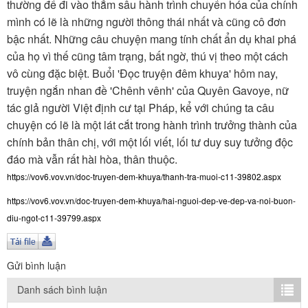
TÌM KIẾM
thường để đi vào thẳm sâu hành trình chuyển hóa của chính
mình có lẽ là những người thông thái nhất và cũng cô đơn
Vận hành bởi QI Corp
bậc nhất. Những câu chuyện mang tính chất ẩn dụ khai phá
của họ vì thế cũng tâm trạng, bất ngờ, thú vị theo một cách
vô cùng đặc biệt. Buổi 'Đọc truyện đêm khuya' hôm nay,
truyện ngắn nhan đề 'Chênh vênh' của Quyên Gavoye, nữ
tác giả người Việt định cư tại Pháp, kể với chúng ta câu
chuyện có lẽ là một lát cắt trong hành trình trưởng thành của
chính bản thân chị, với một lối viết, lối tư duy suy tưởng độc
đáo mà vẫn rất hài hòa, thân thuộc.
https://vov6.vov.vn/doc-truyen-dem-khuya/thanh-tra-muoi-c11-39802.aspx
https://vov6.vov.vn/doc-truyen-dem-khuya/hai-nguoi-dep-ve-dep-va-noi-buon-
diu-ngot-c11-39799.aspx
Gửi bình luận
Danh sách bình luận