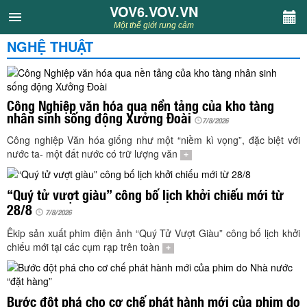
VOV6.VOV.VN
VOV6.VOV.VN
Một thế giới rung cảm
NGHỆ THUẬT
CHUYÊN MỤC
Khách VOV6
Công Nghiệp văn hóa qua nền tảng của kho tàng
nhân sinh sống động Xưởng Đoài
Văn học
7/8/2026
Công nghiệp Văn hóa giống như một “niềm kì vọng”, đặc biệt với
nước ta- một đất nước có trữ lượng văn
+
Nghệ thuật
“Quý tử vượt giàu” công bố lịch khởi chiếu mới từ
Sân khấu
28/8
7/8/2026
Thiếu nhi
Êkip sản xuất phim điện ảnh “Quý Tử Vượt Giàu” công bố lịch khởi
chiếu mới tại các cụm rạp trên toàn
+
Kết nối VOV6
Bước đột phá cho cơ chế phát hành mới của phim do