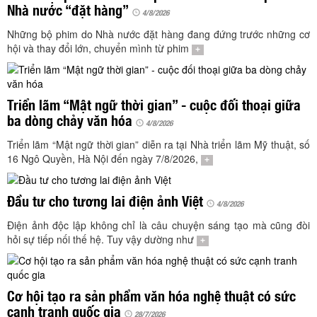
TÌM KIẾM
Nhà nước “đặt hàng”
4/8/2026
Những bộ phim do Nhà nước đặt hàng đang đứng trước những cơ
Vận hành bởi QI Corp
hội và thay đổi lớn, chuyển mình từ phim
+
Triển lãm “Mật ngữ thời gian” - cuộc đối thoại giữa
ba dòng chảy văn hóa
4/8/2026
Triển lãm “Mật ngữ thời gian” diễn ra tại Nhà triển lãm Mỹ thuật, số
16 Ngô Quyền, Hà Nội đến ngày 7/8/2026,
+
Đầu tư cho tương lai điện ảnh Việt
4/8/2026
Điện ảnh độc lập không chỉ là câu chuyện sáng tạo mà cũng đòi
hỏi sự tiếp nối thế hệ. Tuy vậy dường như
+
Cơ hội tạo ra sản phẩm văn hóa nghệ thuật có sức
cạnh tranh quốc gia
28/7/2026