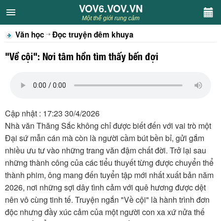
VOV6.VOV.VN
VOV6.VOV.VN
Một thế giới rung cảm
Văn học
Đọc truyện đêm khuya
CHUYÊN MỤC
"Về cội": Nơi tâm hồn tìm thấy bến đợi
Khách VOV6
Văn học
Cập nhật : 17:23 30/4/2026
Nghệ thuật
Nhà văn Thăng Sắc không chỉ được biết đến với vai trò một
Đại sứ mẫn cán mà còn là người cầm bút bền bỉ, gửi gắm
Sân khấu
nhiều ưu tư vào những trang văn đậm chất đời. Trở lại sau
những thành công của các tiểu thuyết từng được chuyển thể
Thiếu nhi
thành phim, ông mang đến tuyển tập mới nhất xuất bản năm
2026, nơi những sợi dây tình cảm với quê hương được dệt
Kết nối VOV6
nên vô cùng tinh tế. Truyện ngắn "Về cội" là hành trình đơn
độc nhưng đầy xúc cảm của một người con xa xứ nửa thế