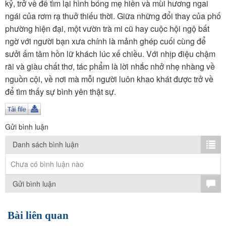
TÌM KIẾM
kỷ, trở về để tìm lại hình bóng mẹ hiền và mùi hương ngai
ngái của rơm rạ thuở thiếu thời. Giữa những đổi thay của phố
Vận hành bởi QI Corp
phường hiện đại, một vườn trà mi cũ hay cuộc hội ngộ bất
ngờ với người bạn xưa chính là mảnh ghép cuối cùng để
sưởi ấm tâm hồn lữ khách lúc xế chiều. Với nhịp điệu chậm
rãi và giàu chất thơ, tác phẩm là lời nhắc nhở nhẹ nhàng về
nguồn cội, về nơi mà mỗi người luôn khao khát được trở về
để tìm thấy sự bình yên thật sự.
Gửi bình luận
Danh sách bình luận
Chưa có bình luận nào
Gửi bình luận
Bài liên quan