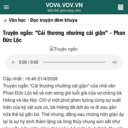
VOV6.VOV.VN
VOV6.VOV.VN
Một thế giới rung cảm
Văn học
Đọc truyện đêm khuya
CHUYÊN MỤC
Truyện ngắn: "Cái thương nhường cái giận" - Phan
Khách VOV6
Đức Lộc
Văn học
Nghệ thuật
Cập nhật : 16:46 21/4/2026
Sân khấu
Truyện ngắn "Cái thương nhường cái giận" của nhà văn
Phan Đức Lộc kể về cơn sóng gió tuổi già của vợ chồng bà
Thiếu nhi
Hiêng và lão Nọi. Chỉ vì một phút ghen tuông cùng sự xuất
hiện của kỷ vật xưa cũ, bà Hiêng đã dứt áo ra đi sau gần
Kết nối VOV6
nửa thế kỷ gắn bó. Thế nhưng, đằng sau những hờn giận ấy
lại là sự hy sinh thầm lặng và lòng thủy chung son sắt như