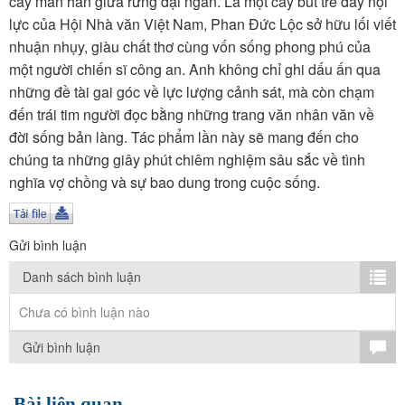
cây mằn hăn giữa rừng đại ngàn. Là một cây bút trẻ đầy nội
TÌM KIẾM
lực của Hội Nhà văn Việt Nam, Phan Đức Lộc sở hữu lối viết
nhuận nhụy, giàu chất thơ cùng vốn sống phong phú của
Vận hành bởi QI Corp
một người chiến sĩ công an. Anh không chỉ ghi dấu ấn qua
những đề tài gai góc về lực lượng cảnh sát, mà còn chạm
đến trái tim người đọc bằng những trang văn nhân văn về
đời sống bản làng. Tác phẩm lần này sẽ mang đến cho
chúng ta những giây phút chiêm nghiệm sâu sắc về tình
nghĩa vợ chồng và sự bao dung trong cuộc sống.
Gửi bình luận
Danh sách bình luận
Chưa có bình luận nào
Gửi bình luận
Bài liên quan