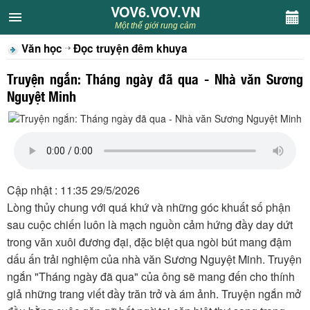
VOV6.VOV.VN
VOV6.VOV.VN
Một thế giới rung cảm
Văn học
Đọc truyện đêm khuya
CHUYÊN MỤC
Truyện ngắn: Tháng ngày đã qua - Nhà văn Sương
Khách VOV6
Nguyệt Minh
Văn học
Nghệ thuật
Cập nhật : 11:35 29/5/2026
Sân khấu
Lòng thủy chung với quá khứ và những góc khuất số phận
sau cuộc chiến luôn là mạch nguồn cảm hứng đầy day dứt
Thiếu nhi
trong văn xuôi đương đại, đặc biệt qua ngòi bút mang đậm
dấu ấn trải nghiệm của nhà văn Sương Nguyệt Minh. Truyện
Kết nối VOV6
ngắn "Tháng ngày đã qua" của ông sẽ mang đến cho thính
giả những trang viết đầy trăn trở và ám ảnh. Truyện ngắn mở