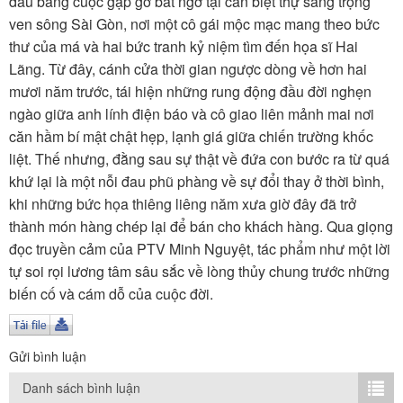
đầu bằng cuộc gặp gỡ bất ngờ tại căn biệt thự sang trọng
TÌM KIẾM
ven sông Sài Gòn, nơi một cô gái mộc mạc mang theo bức
thư của má và hai bức tranh kỷ niệm tìm đến họa sĩ Hai
Vận hành bởi QI Corp
Lãng. Từ đây, cánh cửa thời gian ngược dòng về hơn hai
mươi năm trước, tái hiện những rung động đầu đời nghẹn
ngào giữa anh lính điện báo và cô giao liên mảnh mai nơi
căn hầm bí mật chật hẹp, lạnh giá giữa chiến trường khốc
liệt. Thế nhưng, đằng sau sự thật về đứa con bước ra từ quá
khứ lại là một nỗi đau phũ phàng về sự đổi thay ở thời bình,
khi những bức họa thiêng liêng năm xưa giờ đây đã trở
thành món hàng chép lại để bán cho khách hàng. Qua giọng
đọc truyền cảm của PTV Minh Nguyệt, tác phẩm như một lời
tự soi rọi lương tâm sâu sắc về lòng thủy chung trước những
biến cố và cám dỗ của cuộc đời.
Gửi bình luận
Danh sách bình luận