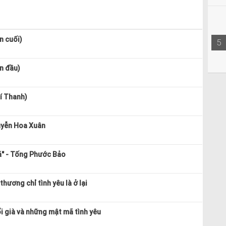
n cuối)
5
n đầu)
í Thanh)
uyễn Hoa Xuân
á" - Tống Phước Bảo
hương chỉ tình yêu là ở lại
ổi già và những mật mã tình yêu