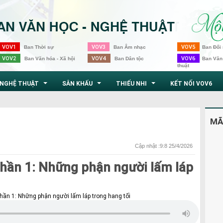
VOV1
VOV3
VOV5
Ban Thời sự
Ban Âm nhạc
Ban Đối 
VOV2
VOV4
VOV6
Ban Văn hóa - Xã hội
Ban Dân tộc
Ban Văn
thuật
NGHỆ THUẬT
SÂN KHẤU
THIẾU NHI
KẾT NỐI VOV6
...
...
...
MÃ
Cập nhật :9:8 25/4/2026
Phần 1: Những phận người lấm láp