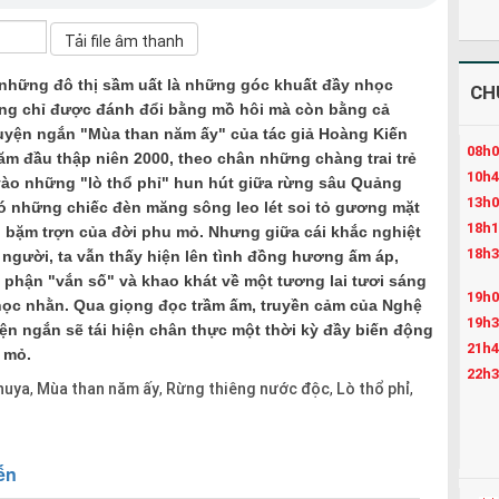
 những đô thị sầm uất là những góc khuất đầy nhọc
CH
ông chỉ được đánh đổi bằng mồ hôi mà còn bằng cả
Truyện ngắn "Mùa than năm ấy" của tác giả Hoàng Kiến
08h0
ăm đầu thập niên 2000, theo chân những chàng trai trẻ
10h4
vào những "lò thổ phỉ" hun hút giữa rừng sâu Quảng
13h0
có những chiếc đèn măng sông leo lét soi tỏ gương mặt
18h1
, bặm trợn của đời phu mỏ. Nhưng giữa cái khắc nghiệt
18h3
 người, ta vẫn thấy hiện lên tình đồng hương ấm áp,
 phận "vắn số" và khao khát về một tương lai tươi sáng
19h0
ọc nhằn. Qua giọng đọc trầm ấm, truyền cảm của Nghệ
19h3
yện ngắn sẽ tái hiện chân thực một thời kỳ đầy biến động
21h4
 mỏ.
22h3
huya
Mùa than năm ấy
Rừng thiêng nước độc
Lò thổ phỉ
,
,
,
,