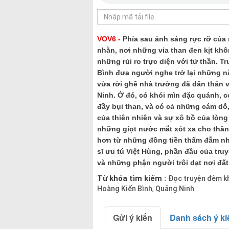
VOV6 -
Phía sau ánh sáng rực rỡ của
nhằn, nơi những vỉa than đen kịt kh
những rủi ro trực diện với tử thần. 
Bình đưa người nghe trở lại những n
vừa rời ghế nhà trường đã dấn thân 
Ninh. Ở đó, có khói mìn đặc quánh, 
đầy bụi than, và có cả những cám dỗ
của thiên nhiên và sự xô bồ của lòng
những giọt nước mắt xót xa cho thân
hơn từ những đồng tiền thấm đẫm nh
sĩ ưu tú Việt Hùng, phần đầu của tru
và những phận người trôi dạt nơi đất
Từ khóa tìm kiếm :
Đọc truyện đêm k
Hoàng Kiến Bình
Quảng Ninh
,