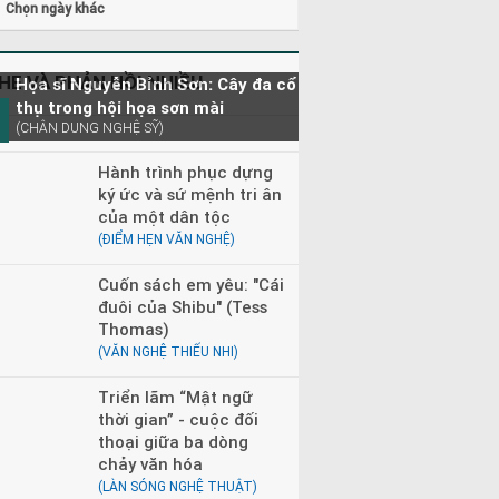
Chọn ngày khác
HE VÀ PHẢN HỒI NHIỀU
Họa sĩ Nguyễn Bỉnh Sơn: Cây đa cổ
thụ trong hội họa sơn mài
(CHÂN DUNG NGHỆ SỸ)
Hành trình phục dựng
ký ức và sứ mệnh tri ân
của một dân tộc
(ĐIỂM HẸN VĂN NGHỆ)
Cuốn sách em yêu: "Cái
đuôi của Shibu" (Tess
Thomas)
(VĂN NGHỆ THIẾU NHI)
Triển lãm “Mật ngữ
thời gian” - cuộc đối
thoại giữa ba dòng
chảy văn hóa
(LÀN SÓNG NGHỆ THUẬT)