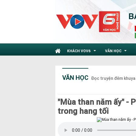
KHÁCH VOV6
VĂN HỌC
...
...
VĂN HỌC
Đọc truyện đêm khuya
"Mùa than năm ấy" - 
trong hang tối