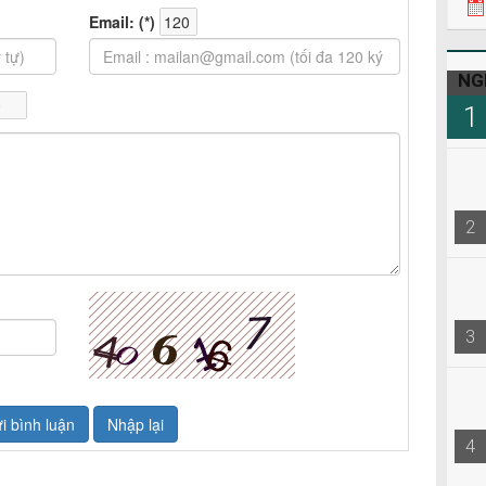
NG
1
2
3
4