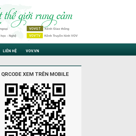
VOVGT
ngoại
Kênh Giao thông
VOVTV
 học - Nghệ
Kênh Truyền hình VOV
LIÊN HỆ
VOV.VN
 QRCODE XEM TRÊN MOBILE