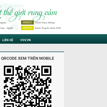
VOVGT
ngoại
Kênh Giao thông
VOVTV
 học - Nghệ
Kênh Truyền hình VOV
LIÊN HỆ
VOV.VN
 QRCODE XEM TRÊN MOBILE