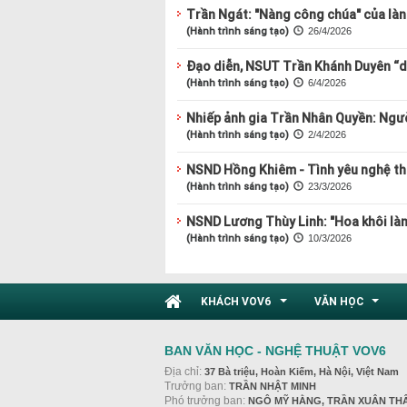
Trần Ngát: "Nàng công chúa" của là
(Hành trình sáng tạo)
26/4/2026
Đạo diễn, NSUT Trần Khánh Duyên “du
(Hành trình sáng tạo)
6/4/2026
Nhiếp ảnh gia Trần Nhân Quyền: Ngư
(Hành trình sáng tạo)
2/4/2026
NSND Hồng Khiêm - Tình yêu nghệ th
(Hành trình sáng tạo)
23/3/2026
NSND Lương Thùy Linh: "Hoa khôi làn
(Hành trình sáng tạo)
10/3/2026
KHÁCH VOV6
VĂN HỌC
...
...
BAN VĂN HỌC - NGHỆ THUẬT VOV6
Địa chỉ:
37 Bà triệu, Hoàn Kiếm, Hà Nội, Việt Nam
Trưởng ban:
TRẦN NHẬT MINH
Phó trưởng ban:
NGÔ MỸ HẰNG, TRẦN XUÂN TH