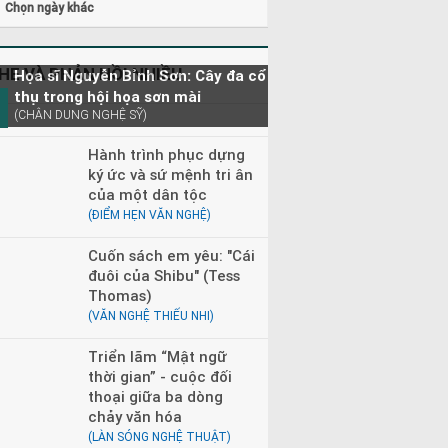
Chọn ngày khác
HE VÀ PHẢN HỒI NHIỀU
Họa sĩ Nguyễn Bỉnh Sơn: Cây đa cổ
thụ trong hội họa sơn mài
(CHÂN DUNG NGHỆ SỸ)
Hành trình phục dựng
ký ức và sứ mệnh tri ân
của một dân tộc
(ĐIỂM HẸN VĂN NGHỆ)
Cuốn sách em yêu: "Cái
đuôi của Shibu" (Tess
Thomas)
(VĂN NGHỆ THIẾU NHI)
Triển lãm “Mật ngữ
thời gian” - cuộc đối
thoại giữa ba dòng
chảy văn hóa
(LÀN SÓNG NGHỆ THUẬT)