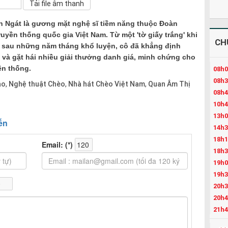
ần Ngát là gương mặt nghệ sĩ tiềm năng thuộc Đoàn
uyền thống quốc gia Việt Nam. Từ một 'tờ giấy trắng' khi
CH
 sau những năm tháng khổ luyện, cô đã khẳng định
 và gặt hái nhiều giải thưởng danh giá, minh chứng cho
ền thống.
08h0
08h3
ạo
Nghệ thuật Chèo
Nhà hát Chèo Việt Nam
Quan Âm Thị
,
,
,
08h4
10h4
13h0
14h3
18h1
18h3
19h0
19h3
20h3
20h4
21h4
22h3