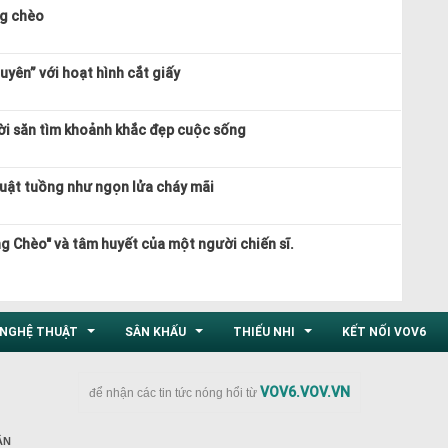
ng chèo
yên” với hoạt hình cắt giấy
ời săn tìm khoảnh khắc đẹp cuộc sống
uật tuồng như ngọn lửa cháy mãi
g Chèo" và tâm huyết của một người chiến sĩ.
NGHỆ THUẬT
SÂN KHẤU
THIẾU NHI
KẾT NỐI VOV6
...
...
...
VOV6.VOV.VN
để nhận các tin tức nóng hổi từ
ÂN