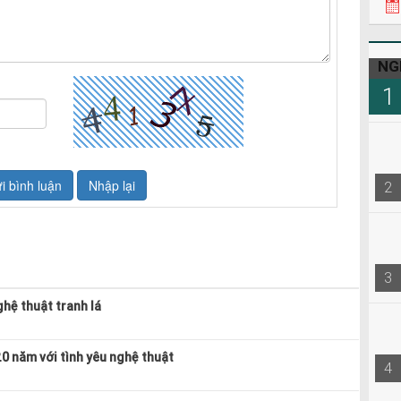
NG
1
2
3
hệ thuật tranh lá
20 năm với tình yêu nghệ thuật
4