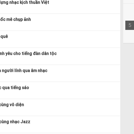
ựng nhạc kịch thuần Việt
uốc mê chụp ảnh
5
 quê
nh yêu cho tiếng đàn dân tộc
 người lính qua âm nhạc
 qua tiếng sáo
cùng vô diện
 cùng nhạc Jazz