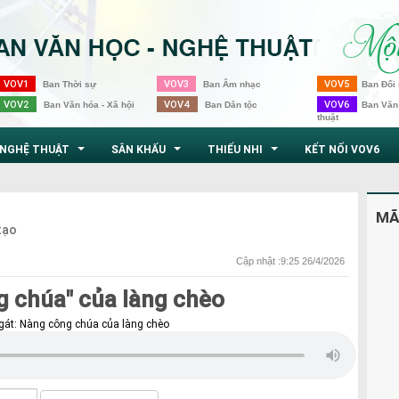
VOV1
VOV3
VOV5
Ban Thời sự
Ban Âm nhạc
Ban Đối 
VOV2
VOV4
VOV6
Ban Văn hóa - Xã hội
Ban Dân tộc
Ban Văn
thuật
NGHỆ THUẬT
SÂN KHẤU
THIẾU NHI
KẾT NỐI VOV6
...
...
...
MÃ
tạo
Cập nhật :9:25 26/4/2026
g chúa" của làng chèo