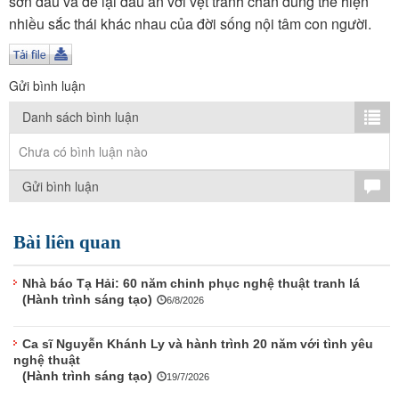
sơn dầu và để lại dấu ấn với vệt tranh chân dung thể hiện
TÌM KIẾM
nhiều sắc thái khác nhau của đời sống nội tâm con người.
Vận hành bởi QI Corp
Gửi bình luận
Danh sách bình luận
Chưa có bình luận nào
Gửi bình luận
Bài liên quan
Nhà báo Tạ Hải: 60 năm chinh phục nghệ thuật tranh lá
(Hành trình sáng tạo)
6/8/2026
Ca sĩ Nguyễn Khánh Ly và hành trình 20 năm với tình yêu
nghệ thuật
(Hành trình sáng tạo)
19/7/2026