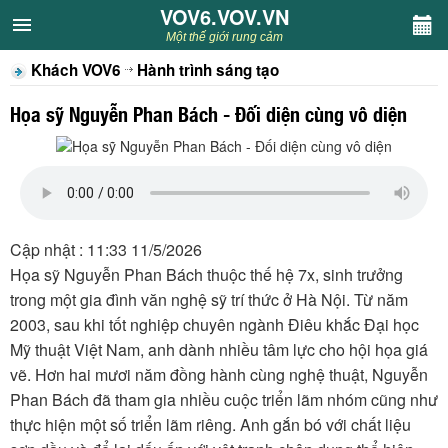
VOV6.VOV.VN
VOV6.VOV.VN
Một thế giới rung cảm
Khách VOV6
Hành trình sáng tạo
CHUYÊN MỤC
Họa sỹ Nguyễn Phan Bách - Đối diện cùng vô diện
Khách VOV6
Văn học
Nghệ thuật
Cập nhật : 11:33 11/5/2026
Họa sỹ Nguyễn Phan Bách thuộc thế hệ 7x, sinh trưởng
Sân khấu
trong một gia đình văn nghệ sỹ trí thức ở Hà Nội. Từ năm
2003, sau khi tốt nghiệp chuyên ngành Điêu khắc Đại học
Thiếu nhi
Mỹ thuật Việt Nam, anh dành nhiều tâm lực cho hội họa giá
vẽ. Hơn hai mươi năm đồng hành cùng nghệ thuật, Nguyễn
Kết nối VOV6
Phan Bách đã tham gia nhiều cuộc triển lãm nhóm cũng như
thực hiện một số triển lãm riêng. Anh gắn bó với chất liệu