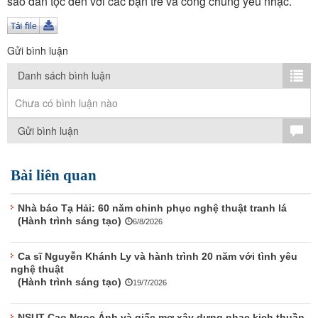
sáo dân tộc đến với các bạn trẻ và công chúng yêu nhạc.
TÌM KIẾM
Vận hành bởi QI Corp
Gửi bình luận
Danh sách bình luận
Chưa có bình luận nào
Gửi bình luận
Bài liên quan
Nhà báo Tạ Hải: 60 năm chinh phục nghệ thuật tranh lá
(Hành trình sáng tạo)
6/8/2026
Ca sĩ Nguyễn Khánh Ly và hành trình 20 năm với tình yêu
nghệ thuật
(Hành trình sáng tạo)
19/7/2026
NSUT Cao Ngọc Ánh và giấc mơ xây dựng nhạc kịch thuần