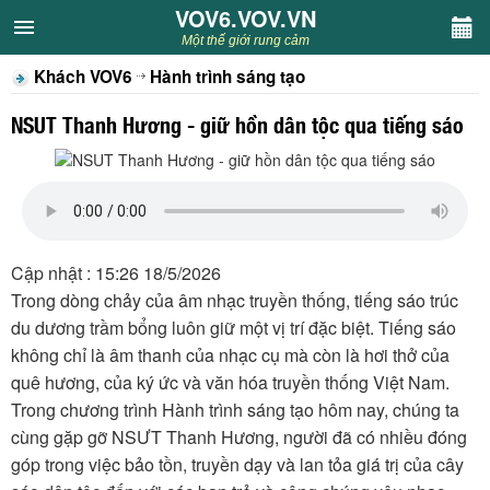
VOV6.VOV.VN
VOV6.VOV.VN
Một thế giới rung cảm
Khách VOV6
Hành trình sáng tạo
CHUYÊN MỤC
NSUT Thanh Hương - giữ hồn dân tộc qua tiếng sáo
Khách VOV6
Văn học
Nghệ thuật
Cập nhật : 15:26 18/5/2026
Trong dòng chảy của âm nhạc truyền thống, tiếng sáo trúc
Sân khấu
du dương trầm bổng luôn giữ một vị trí đặc biệt. Tiếng sáo
không chỉ là âm thanh của nhạc cụ mà còn là hơi thở của
Thiếu nhi
quê hương, của ký ức và văn hóa truyền thống Việt Nam.
Trong chương trình Hành trình sáng tạo hôm nay, chúng ta
Kết nối VOV6
cùng gặp gỡ NSƯT Thanh Hương, người đã có nhiều đóng
góp trong việc bảo tồn, truyền dạy và lan tỏa giá trị của cây