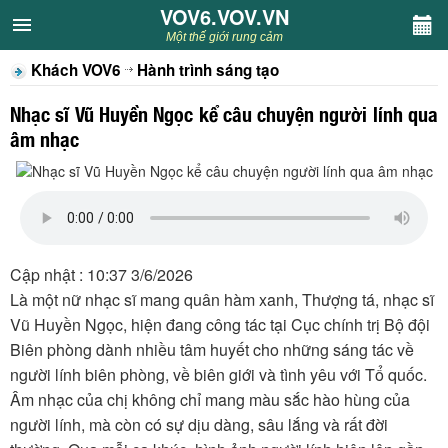
VOV6.VOV.VN
VOV6.VOV.VN
Một thế giới rung cảm
Khách VOV6
Hành trình sáng tạo
CHUYÊN MỤC
Nhạc sĩ Vũ Huyền Ngọc kể câu chuyện người lính qua
Khách VOV6
âm nhạc
Văn học
Nghệ thuật
Cập nhật : 10:37 3/6/2026
Sân khấu
Là một nữ nhạc sĩ mang quân hàm xanh, Thượng tá, nhạc sĩ
Vũ Huyền Ngọc, hiện đang công tác tại Cục chính trị Bộ đội
Thiếu nhi
Biên phòng dành nhiều tâm huyết cho những sáng tác về
người lính biên phòng, về biên giới và tình yêu với Tổ quốc.
Kết nối VOV6
Âm nhạc của chị không chỉ mang màu sắc hào hùng của
người lính, mà còn có sự dịu dàng, sâu lắng và rất đời