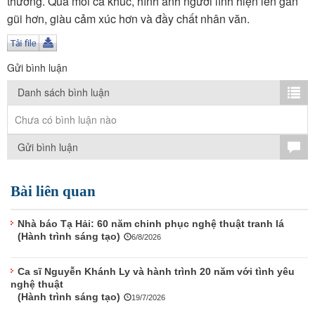
thường. Qua mỗi ca khúc, hình ảnh người lính hiện lên gần
TÌM KIẾM
gũi hơn, giàu cảm xúc hơn và đầy chất nhân văn.
Vận hành bởi QI Corp
Gửi bình luận
Danh sách bình luận
Chưa có bình luận nào
Gửi bình luận
Bài liên quan
Nhà báo Tạ Hải: 60 năm chinh phục nghệ thuật tranh lá
(Hành trình sáng tạo)
6/8/2026
Ca sĩ Nguyễn Khánh Ly và hành trình 20 năm với tình yêu
nghệ thuật
(Hành trình sáng tạo)
19/7/2026