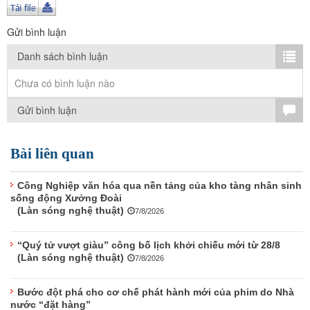
TÌM KIẾM
Gửi bình luận
Vận hành bởi QI Corp
Danh sách bình luận
Chưa có bình luận nào
Gửi bình luận
Bài liên quan
Công Nghiệp văn hóa qua nền tảng của kho tàng nhân sinh
sống động Xưởng Đoài
(Làn sóng nghệ thuật)
7/8/2026
“Quý tử vượt giàu” công bố lịch khởi chiếu mới từ 28/8
(Làn sóng nghệ thuật)
7/8/2026
Bước đột phá cho cơ chế phát hành mới của phim do Nhà
nước “đặt hàng”