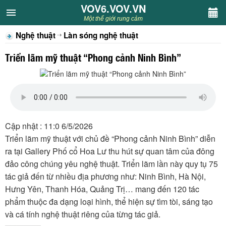
VOV6.VOV.VN
VOV6.VOV.VN
Một thế giới rung cảm
Nghệ thuật
Làn sóng nghệ thuật
CHUYÊN MỤC
Triển lãm mỹ thuật “Phong cảnh Ninh Bình”
Khách VOV6
Văn học
Nghệ thuật
Cập nhật : 11:0 6/5/2026
Triển lãm mỹ thuật với chủ đề “Phong cảnh Ninh Bình” diễn
Sân khấu
ra tại Gallery Phố cổ Hoa Lư thu hút sự quan tâm của đông
đảo công chúng yêu nghệ thuật. Triển lãm lần này quy tụ 75
Thiếu nhi
tác giả đến từ nhiều địa phương như: Ninh Bình, Hà Nội,
Hưng Yên, Thanh Hóa, Quảng Trị… mang đến 120 tác
Kết nối VOV6
phẩm thuộc đa dạng loại hình, thể hiện sự tìm tòi, sáng tạo
và cá tính nghệ thuật riêng của từng tác giả.