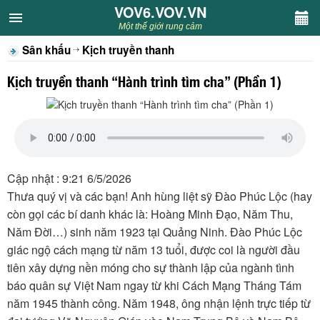
VOV6.VOV.VN
VOV6.VOV.VN
Một thế giới rung cảm
Sân khấu
Kịch truyền thanh
CHUYÊN MỤC
Kịch truyền thanh “Hành trình tìm cha” (Phần 1)
Khách VOV6
Văn học
Nghệ thuật
Cập nhật : 9:21 6/5/2026
Thưa quý vị và các bạn! Anh hùng liệt sỹ Đào Phúc Lộc (hay
Sân khấu
còn gọi các bí danh khác là: Hoàng Minh Đạo, Năm Thu,
Năm Đời…) sinh năm 1923 tại Quảng Ninh. Đào Phúc Lộc
Thiếu nhi
giác ngộ cách mạng từ năm 13 tuổi, được coi là người đầu
tiên xây dựng nền móng cho sự thành lập của ngành tình
Kết nối VOV6
báo quân sự Việt Nam ngay từ khi Cách Mạng Tháng Tám
năm 1945 thành công. Năm 1948, ông nhận lệnh trực tiếp từ