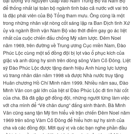
đại tướng Võ Nguyên Giáp vào Nam Trung Bộ và Nam Bộ
TÌM KIẾM
để thống nhất lại toàn bộ ngành tình báo cả nước với vai trò
là đặc phái viên của Bộ Tổng tham mưu. Ông cũng là một
Vận hành bởi QI Corp
trong những nhân vật nòng cốt sáng lập ra Ban Địch tình Xứ
ủy và ngành Binh vận Nam Bộ vào thời điểm gay go ác liệt
nhất của cuộc chiến đấu chống Mỹ xâm lược. Đêm Noel
năm 1969, trên đường về Trung ương Cục miền Nam, Đào
Phúc Lộc cùng một số đồng đội bị lọt vào ổ phục kích của
giặc và anh dũng hy sinh trên dòng sông Vàm Cỏ Đông. Liệt
sỹ Đào Phúc Lộc được tặng danh hiệu Anh hùng lực lượng
vũ trang nhân dân năm 1998 và được Nhà nước truy tặng
Huân chương Hồ Chí Minh năm 1999. Nhiều năm sau, Đào
Minh Vân con gái lớn của liệt sĩ Đào Phúc Lộc đi tìm hài cốt
của cha. Bà đã gặp gỡ đồng đội, những người từng làm việc
với cha mình để “Vẽ chân dung” đấng sinh thành. Bà Minh
Vân cũng sang tận Mỹ tìm hiểu về trận chiến Đêm Noel năm
1969 trên sông Vàm Cỏ Đông để hiểu hơn sự hy sinh của
cha và các đồng đội. Mời quý vị và các bạn nghe phần đầu