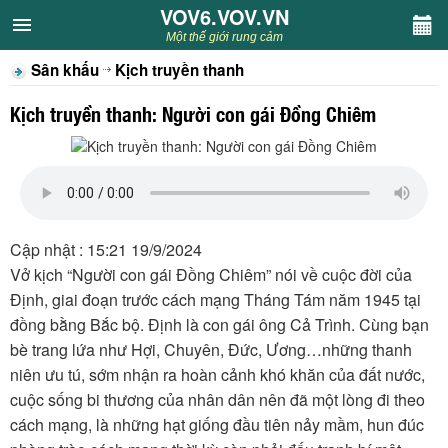
VOV6.VOV.VN
VOV6.VOV.VN
Một thế giới rung cảm
Sân khấu
Kịch truyền thanh
CHUYÊN MỤC
Kịch truyền thanh: Người con gái Đồng Chiêm
Khách VOV6
Văn học
Nghệ thuật
Cập nhật : 15:21 19/9/2024
Vở kịch “Người con gái Đồng Chiêm” nói về cuộc đời của
Sân khấu
Định, giai đoạn trước cách mạng Tháng Tám năm 1945 tại
đồng bằng Bắc bộ. Định là con gái ông Cả Trình. Cùng bạn
Thiếu nhi
bè trang lứa như Hợi, Chuyên, Đức, Ương…những thanh
niên ưu tú, sớm nhận ra hoàn cảnh khó khăn của đất nước,
Kết nối VOV6
cuộc sống bi thương của nhân dân nên đã một lòng đi theo
cách mạng, là những hạt giống đầu tiên nảy mầm, hun đúc