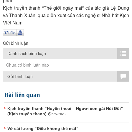
phải.
TÌM KIẾM
Kịch truyền thanh “Thế giới ngày mai” của tác giả Lệ Dung
và Thanh Xuân, qua diễn xuất của các nghệ sĩ Nhà hát Kịch
Vận hành bởi QI Corp
Việt Nam.
Gửi bình luận
Danh sách bình luận
Chưa có bình luận nào
Gửi bình luận
Bài liên quan
Kịch truyền thanh “Huyền thoại – Người con gái Núi Đôi”
(Kịch truyền thanh)
27/7/2026
Vở cải lương “Điều không thể mất”