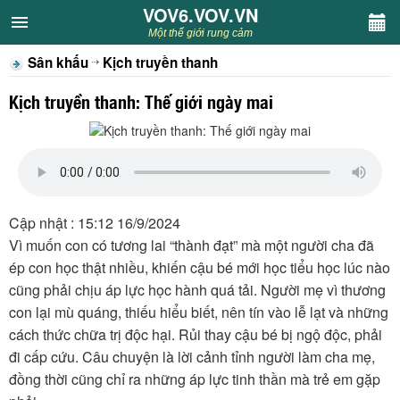
VOV6.VOV.VN
VOV6.VOV.VN
Một thế giới rung cảm
Sân khấu
Kịch truyền thanh
CHUYÊN MỤC
Kịch truyền thanh: Thế giới ngày mai
Khách VOV6
Văn học
Nghệ thuật
Cập nhật : 15:12 16/9/2024
Vì muốn con có tương lai “thành đạt” mà một người cha đã
Sân khấu
ép con học thật nhiều, khiến cậu bé mới học tiểu học lúc nào
cũng phải chịu áp lực học hành quá tải. Người mẹ vì thương
Thiếu nhi
con lại mù quáng, thiếu hiểu biết, nên tín vào lễ lạt và những
cách thức chữa trị độc hại. Rủi thay cậu bé bị ngộ độc, phải
Kết nối VOV6
đi cấp cứu. Câu chuyện là lời cảnh tỉnh người làm cha mẹ,
đồng thời cũng chỉ ra những áp lực tinh thần mà trẻ em gặp