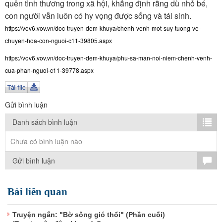
TÌM KIẾM
quên tình thương trong xã hội, khẳng định rằng dù nhỏ bé,
con người vẫn luôn có hy vọng được sống và tái sinh.
Vận hành bởi QI Corp
https://vov6.vov.vn/doc-truyen-dem-khuya/chenh-venh-mot-suy-tuong-ve-
chuyen-hoa-con-nguoi-c11-39805.aspx
https://vov6.vov.vn/doc-truyen-dem-khuya/phu-sa-man-noi-niem-chenh-venh-
cua-phan-nguoi-c11-39778.aspx
Gửi bình luận
Danh sách bình luận
Chưa có bình luận nào
Gửi bình luận
Bài liên quan
Truyện ngắn: "Bờ sông gió thổi" (Phần cuối)