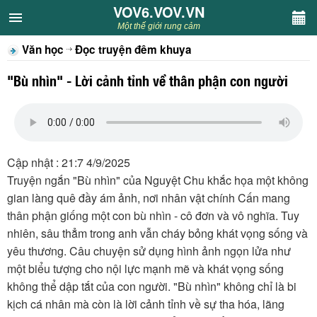
VOV6.VOV.VN
VOV6.VOV.VN
Một thế giới rung cảm
Văn học
Đọc truyện đêm khuya
CHUYÊN MỤC
"Bù nhìn" - Lời cảnh tỉnh về thân phận con người
Khách VOV6
Văn học
Cập nhật : 21:7 4/9/2025
Nghệ thuật
Truyện ngắn "Bù nhìn" của Nguyệt Chu khắc họa một không
gian làng quê đầy ám ảnh, nơi nhân vật chính Cấn mang
Sân khấu
thân phận giống một con bù nhìn - cô đơn và vô nghĩa. Tuy
nhiên, sâu thẳm trong anh vẫn cháy bỏng khát vọng sống và
Thiếu nhi
yêu thương. Câu chuyện sử dụng hình ảnh ngọn lửa như
một biểu tượng cho nội lực mạnh mẽ và khát vọng sống
Kết nối VOV6
không thể dập tắt của con người. "Bù nhìn" không chỉ là bi
kịch cá nhân mà còn là lời cảnh tỉnh về sự tha hóa, lãng