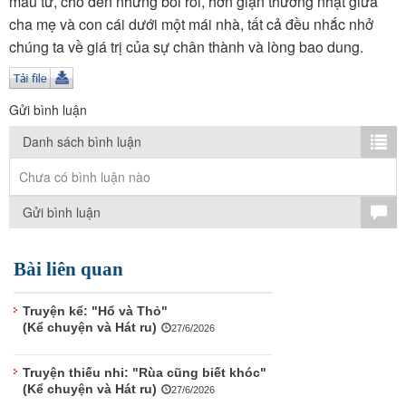
mẫu tử, cho đến những bối rối, hờn giận thường nhật giữa
TÌM KIẾM
cha mẹ và con cái dưới một mái nhà, tất cả đều nhắc nhở
chúng ta về giá trị của sự chân thành và lòng bao dung.
Vận hành bởi QI Corp
Gửi bình luận
Danh sách bình luận
Chưa có bình luận nào
Gửi bình luận
Bài liên quan
Truyện kể: "Hổ và Thỏ"
(Kể chuyện và Hát ru)
27/6/2026
Truyện thiếu nhi: "Rùa cũng biết khóc"
(Kể chuyện và Hát ru)
27/6/2026