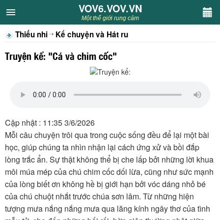
VOV6.VOV.VN
VOV6.VOV.VN
Một thế giới rung cảm
Thiếu nhi
Kể chuyện và Hát ru
CHUYÊN MỤC
Truyện kể: "Cá và chim cốc"
Khách VOV6
Văn học
Nghệ thuật
Cập nhật : 11:35 3/6/2026
Mỗi câu chuyện trôi qua trong cuộc sống đều để lại một bài
Sân khấu
học, giúp chúng ta nhìn nhận lại cách ứng xử và bồi đắp
lòng trắc ẩn. Sự thật không thể bị che lấp bởi những lời khua
Thiếu nhi
môi múa mép của chú chim cốc dối lừa, cũng như sức mạnh
của lòng biết ơn không hề bị giới hạn bởi vóc dáng nhỏ bé
Kết nối VOV6
của chú chuột nhắt trước chúa sơn lâm. Từ những hiện
tượng mưa nắng nắng mưa qua lăng kính ngây thơ của tình