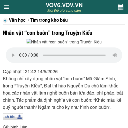
VOV6.VOV.VN
VOV6.VOV.VN
Một thế giới rung cảm
Văn học
Tìm trong kho báu
CHUYÊN MỤC
Nhân vật “con buôn” trong Truyện Kiều
Khách VOV6
Văn học
Nghệ thuật
Cập nhật : 21:42 14/5/2026
Không chỉ xây dựng nhân vật “con buôn” Mã Giám Sinh,
Sân khấu
trong “Truyện Kiều”, Đại thi hào Nguyễn Du chú tâm khắc
họa các nhân vật làm nghề buôn bán lừa đảo, phi pháp, bất
Thiếu nhi
chính. Tác phẩm đã định nghĩa về con buôn: “Khác màu kẻ
quý người thanh/ Ngẫm ra cho kỹ như hình con buôn”.
Kết nối VOV6
Gửi bình luận