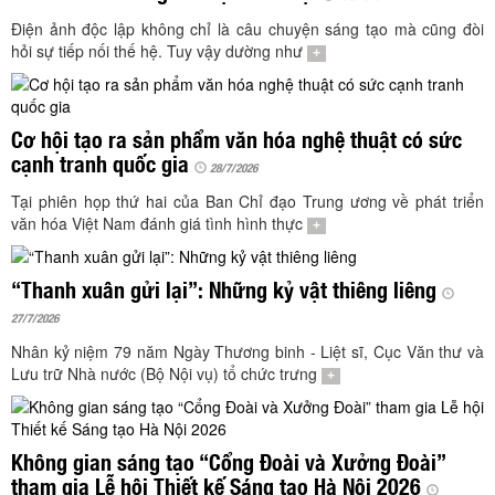
TÌM KIẾM
Điện ảnh độc lập không chỉ là câu chuyện sáng tạo mà cũng đòi
hỏi sự tiếp nối thế hệ. Tuy vậy dường như
Vận hành bởi QI Corp
+
Cơ hội tạo ra sản phẩm văn hóa nghệ thuật có sức
cạnh tranh quốc gia
28/7/2026
Tại phiên họp thứ hai của Ban Chỉ đạo Trung ương về phát triển
văn hóa Việt Nam đánh giá tình hình thực
+
“Thanh xuân gửi lại”: Những kỷ vật thiêng liêng
27/7/2026
Nhân kỷ niệm 79 năm Ngày Thương binh - Liệt sĩ, Cục Văn thư và
Lưu trữ Nhà nước (Bộ Nội vụ) tổ chức trưng
+
Không gian sáng tạo “Cổng Đoài và Xưởng Đoài”
tham gia Lễ hội Thiết kế Sáng tạo Hà Nội 2026