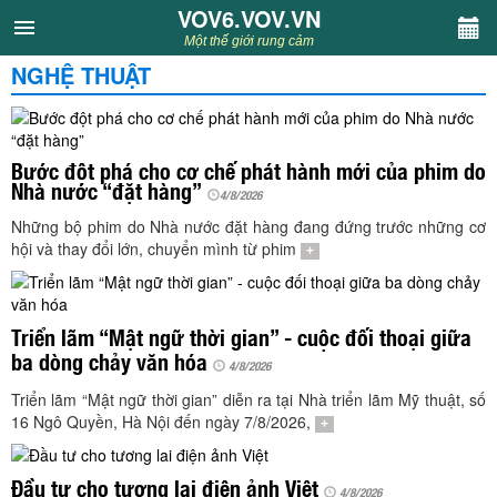
VOV6.VOV.VN
VOV6.VOV.VN
Một thế giới rung cảm
NGHỆ THUẬT
CHUYÊN MỤC
Khách VOV6
Bước đột phá cho cơ chế phát hành mới của phim do
Nhà nước “đặt hàng”
Văn học
4/8/2026
Những bộ phim do Nhà nước đặt hàng đang đứng trước những cơ
hội và thay đổi lớn, chuyển mình từ phim
+
Nghệ thuật
Sân khấu
Triển lãm “Mật ngữ thời gian” - cuộc đối thoại giữa
ba dòng chảy văn hóa
4/8/2026
Thiếu nhi
Triển lãm “Mật ngữ thời gian” diễn ra tại Nhà triển lãm Mỹ thuật, số
16 Ngô Quyền, Hà Nội đến ngày 7/8/2026,
+
Kết nối VOV6
Đầu tư cho tương lai điện ảnh Việt
4/8/2026