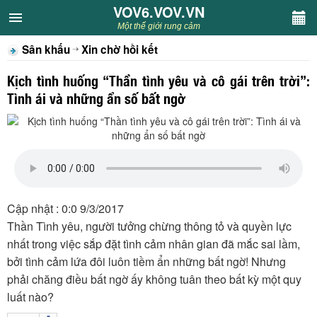
VOV6.VOV.VN
VOV6.VOV.VN
Một thế giới rung cảm
Sân khấu
Xin chờ hồi kết
CHUYÊN MỤC
Kịch tình huống “Thần tình yêu và cô gái trên trời”:
Khách VOV6
Tình ái và những ẩn số bất ngờ
Văn học
Nghệ thuật
Sân khấu
Cập nhật : 0:0 9/3/2017
Thần Tình yêu, người tưởng chừng thông tỏ và quyền lực
Thiếu nhi
nhất trong việc sắp đặt tình cảm nhân gian đã mắc sai lầm,
bởi tình cảm lứa đôi luôn tiềm ẩn những bất ngờ! Nhưng
Kết nối VOV6
phải chăng điều bất ngờ ấy không tuân theo bất kỳ một quy
luất nào?