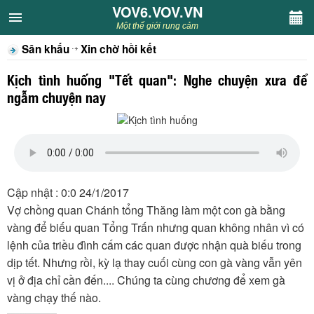
VOV6.VOV.VN
VOV6.VOV.VN
Một thế giới rung cảm
Sân khấu
Xin chờ hồi kết
CHUYÊN MỤC
Kịch tình huống "Tết quan": Nghe chuyện xưa để
Khách VOV6
ngẫm chuyện nay
Văn học
Nghệ thuật
Cập nhật : 0:0 24/1/2017
Sân khấu
Vợ chồng quan Chánh tổng Thăng làm một con gà bằng
vàng để biếu quan Tổng Trấn nhưng quan không nhân vì có
Thiếu nhi
lệnh của triều đình cấm các quan được nhận quà biếu trong
dịp tết. Nhưng rồi, kỳ lạ thay cuối cùng con gà vàng vẫn yên
Kết nối VOV6
vị ở địa chỉ cần đến.... Chúng ta cùng chương để xem gà
vàng chạy thế nào.