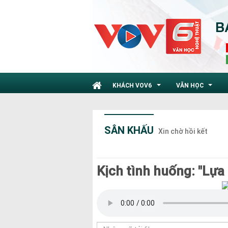
KHÁCH VOV6
VĂN HỌC
...
...
SÂN KHẤU
Xin chờ hồi kết
Kịch tình huống: "Lựa