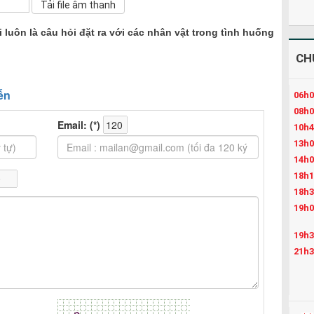
 luôn là câu hỏi đặt ra với các nhân vật trong tình huống
CH
06h0
08h0
10h4
13h0
14h0
18h1
18h3
19h0
19h3
21h3