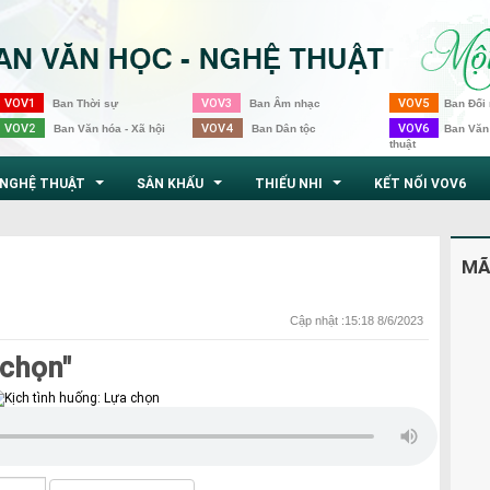
VOV1
VOV3
VOV5
Ban Thời sự
Ban Âm nhạc
Ban Đối 
VOV2
VOV4
VOV6
Ban Văn hóa - Xã hội
Ban Dân tộc
Ban Văn
thuật
NGHỆ THUẬT
SÂN KHẤU
THIẾU NHI
KẾT NỐI VOV6
...
...
...
MÃ
Cập nhật :15:18 8/6/2023
 chọn"