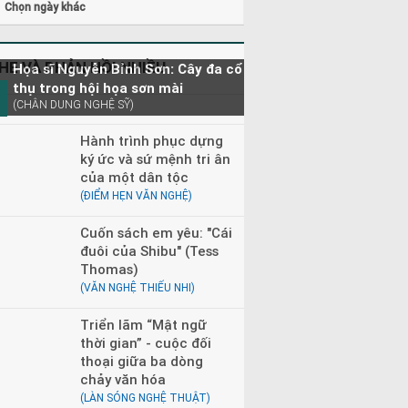
Chọn ngày khác
HE VÀ PHẢN HỒI NHIỀU
Họa sĩ Nguyễn Bỉnh Sơn: Cây đa cổ
thụ trong hội họa sơn mài
(CHÂN DUNG NGHỆ SỸ)
Hành trình phục dựng
ký ức và sứ mệnh tri ân
của một dân tộc
(ĐIỂM HẸN VĂN NGHỆ)
Cuốn sách em yêu: "Cái
đuôi của Shibu" (Tess
Thomas)
(VĂN NGHỆ THIẾU NHI)
Triển lãm “Mật ngữ
thời gian” - cuộc đối
thoại giữa ba dòng
chảy văn hóa
(LÀN SÓNG NGHỆ THUẬT)