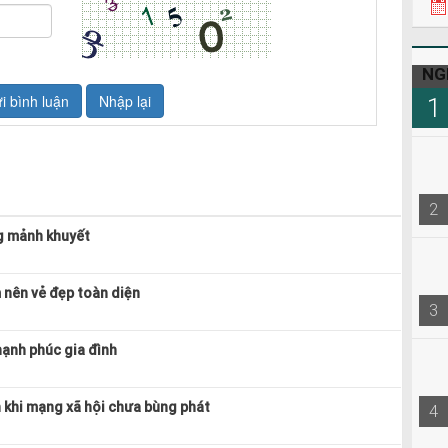
NG
1
2
g mảnh khuyết
 nên vẻ đẹp toàn diện
3
hạnh phúc gia đình
 khi mạng xã hội chưa bùng phát
4