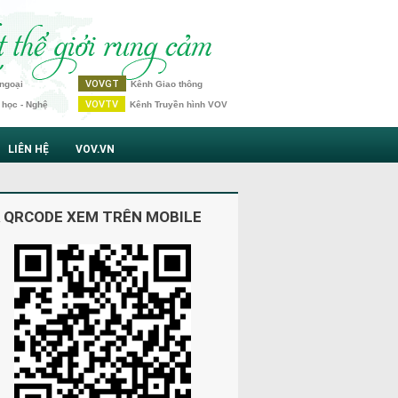
VOVGT
ngoại
Kênh Giao thông
VOVTV
 học - Nghệ
Kênh Truyền hình VOV
LIÊN HỆ
VOV.VN
 QRCODE XEM TRÊN MOBILE