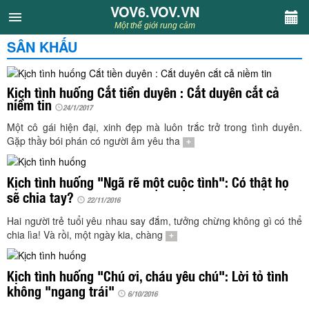
VOV6.VOV.VN
VOV6.VOV.VN
Một thế giới rung cảm
SÂN KHẤU
CHUYÊN MỤC
Khách VOV6
Kịch tình huống Cắt tiền duyên : Cắt duyên cắt cả
niềm tin
24/1/2017
Văn học
Một cô gái hiện đại, xinh đẹp mà luôn trắc trở trong tình duyên.
Gặp thầy bói phán có người âm yêu tha
+
Nghệ thuật
Kịch tình huống "Ngã rẽ một cuộc tình": Có thật họ
sẽ chia tay?
Sân khấu
22/11/2016
Hai người trẻ tuổi yêu nhau say đắm, tưởng chừng không gì có thể
Thiếu nhi
chia lìa! Và rồi, một ngày kia, chàng
+
Kết nối VOV6
Kịch tình huống "Chú ơi, cháu yêu chú": Lời tỏ tình
không "ngang trái"
6/10/2016