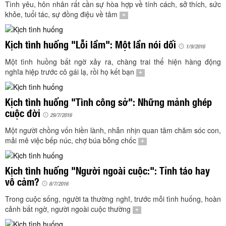
TÌM KIẾM
Tình yêu, hôn nhân rất cần sự hòa hợp về tính cách, sở thích, sức
khỏe, tuổi tác, sự đồng điệu về tâm
+
Vận hành bởi QI Corp
Kịch tình huống "Lỗi lầm": Một lần nói dối
1/9/2016
Một tình huồng bất ngờ xảy ra, chàng trai thể hiện hàng động
nghĩa hiệp trước cô gái lạ, rồi họ kết bạn
+
Kịch tình huống "Tình công sở": Những mảnh ghép
cuộc đời
29/7/2016
Một người chồng vốn hiền lành, nhẫn nhịn quan tâm chăm sóc con,
mải mê việc bếp núc, chợ búa bỗng chốc
+
Kịch tình huống "Người ngoài cuộc:": Tỉnh táo hay
vô cảm?
8/7/2016
Trong cuộc sống, người ta thường nghĩ, trước mỗi tình huống, hoàn
cảnh bất ngờ, người ngoài cuộc thường
+