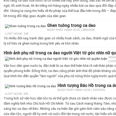
Kho tàng ca dao của nước ta có nhiều bài hay, sinh động, sâu sắc về đề tài
ngữ, lối sinh hoạt, lời ăn tiếng nói hàng ngày, nhiều bài ca dao qua đối đáp 
đời. Chúng ta cùng tìm hiểu về thi pháp của thể loại đầu tiên trong đối – đáp
lời trong đối đáp giao duyên của dân gian.
Ghen tuông trong ca dao
NGÀY PHÁT HÀNH 20:32 | 28/6/2025
LƯỢT NGHE: 338
Từ nhiều đời nay, tranh dân gian có nhiều hoạt cảnh, ca dao, thành ngữ của 
lý sở hữu và ghen tuông trong tình yêu và hôn nhân.
Hình ảnh phụ nữ trong ca dao người Việt từ góc nhìn nữ qu
NGÀY 
LƯỢT
Văn học dân gian nước ta, đặc biệt là ca dao thể hiện khá rõ nét thân phận
quyền phong kiến. Đồng thời, ca dao cũng phản ánh thái độ phản kháng của
Quá trình tìm đến quyền “làm người” của phụ nữ nông thôn ngày trước quả t
Hình tượng Bác Hồ trong ca d
NGÀY PHÁT HÀNH 10:56 | 15/5/2025
LƯỢT NGHE: 595
Trong lịch sử văn học dân tộc ta và thế giới chưa có danh nhân nào được c
đậm nghĩa tình như Chủ tịch Hồ Chí Minh. Từ sau Cách mạng tháng Tám, n
sáng tác ca dao về Bác. Những câu ca hiện đại gửi gắm tình cảm sâu nặng củ
của dân tộc, người đã hy sinh cả cuộc đời tận trung với nước, tận hiếu với d