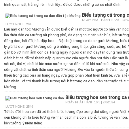
trình quan sát, trải nghiệm, tích lũy… để có được những cơ sở nhất định.
Biểu tượng cá trong 
NGÀY PHÁT HÀNH 10:20 | 13/3/
LƯỢT NGHE: 294
Lâu nay, dân tộc Mường vẫn được biết đến là một tộc người có nền văn học
làn điệu dân ca Mường rất phong phú, đa dạng như: hát Sắc bùa, hát xường, h
đồng dao, hát đố, hát đập hoa…. Đặc biệt trong ca dao người Mường, biểu tượ
lý giải là do người Mường sống ở những vùng thấp, gần sông, suối, ao, hồ. 
gắn bó với hình ảnh con cá. Hàng ngày, người dân nơi đây tận dụng môi trườ
đánh bắt cá đã trở thành nếp quen thuộc của người dân nơi đây. Đặc biệt là 
sôi nổi, thú vị, nhất là lúc mùa nước cạn và đón cá lũ khi nước rút. Như vậy, 
sống vật chất và tinh thần của người Mường. Đó vừa là nguồn thức ăn cung
thiếu trong các bữa ăn hàng ngày, vừa góp phần phát triển kinh tế, vừa là lễ v
hôn nhân…và trở thành biểu tượng nổi bật trong ca dao, dân ca truyền tải t
Mường.
Biểu tượng hoa sen trong ca
NGÀY PHÁT HÀNH 10:3 | 2/8/2024
LƯỢT NGHE: 2549
Từ lâu đời, hoa sen đã trở thành biểu tượng đẹp trong đời sống người Việt
sen không chỉ là biểu tượng về nhân cách mà còn là biểu tượng về văn hóa
liên tưởng, ý niệm riêng.