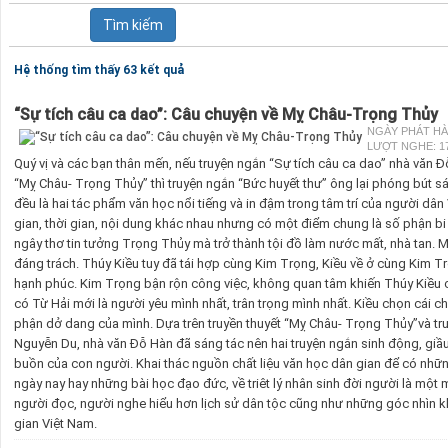
Hệ thống tìm thấy 63 kết quả
“Sự tích câu ca dao”: Câu chuyện về Mỵ Châu-Trọng Thủy
NGÀY PHÁT HÀNH
LƯỢT NGHE: 1
Quý vị và các bạn thân mến, nếu truyện ngắn “Sự tích câu ca dao” nhà văn Đ
“Mỵ Châu- Trọng Thủy” thì truyện ngắn “Bức huyết thư” ông lại phóng bút s
đều là hai tác phẩm văn học nổi tiếng và in đậm trong tâm trí của người dâ
gian, thời gian, nội dung khác nhau nhưng có một điểm chung là số phận bi
ngây thơ tin tưởng Trọng Thủy mà trở thành tội đồ làm nước mất, nhà tan. 
đáng trách. Thúy Kiều tuy đã tái hợp cùng Kim Trọng, Kiều về ở cùng Kim
hạnh phúc. Kim Trọng bận rộn công việc, không quan tâm khiến Thúy Kiều c
có Từ Hải mới là người yêu mình nhất, trân trọng mình nhất. Kiều chọn cái c
phận dở dang của mình. Dựa trên truyền thuyết “Mỵ Châu- Trọng Thủy”và truy
Nguyễn Du, nhà văn Đỗ Hàn đã sáng tác nên hai truyện ngắn sinh động, giầu
buồn của con người. Khai thác nguồn chất liệu văn học dân gian để có nhữn
ngày nay hay những bài học đạo đức, về triêt lý nhân sinh đời người là một 
người đọc, người nghe hiểu hơn lịch sử dân tộc cũng như những góc nhìn k
gian Việt Nam.