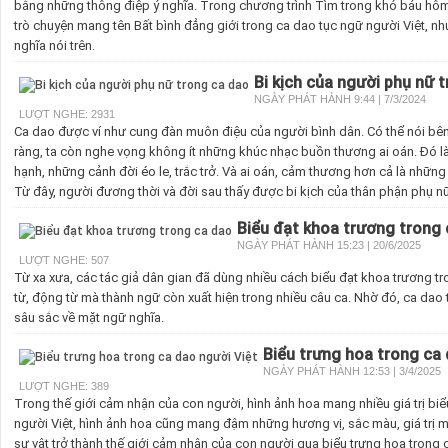
bằng những thông điệp ý nghĩa. Trong chương trình Tìm trong khó báu hôm
trò chuyện mang tên Bất bình đẳng giới trong ca dao tục ngữ người Việt, n
nghĩa nói trên.
Bi kịch của người phụ nữ 
NGÀY PHÁT HÀNH 9:44 | 7/3/2024
LƯỢT NGHE: 2931
Ca dao được ví như cung đàn muôn điệu của người bình dân. Có thể nói bên 
ràng, ta còn nghe vọng không ít những khúc nhạc buồn thương ai oán. Đó l
hạnh, những cảnh đời éo le, trắc trở. Và ai oán, cảm thương hơn cả là những
Từ đây, người đương thời và đời sau thấy được bi kịch của thân phận phụ nữ
Biểu đạt khoa trương trong
NGÀY PHÁT HÀNH 15:23 | 20/6/2025
LƯỢT NGHE: 507
Từ xa xưa, các tác giả dân gian đã dùng nhiều cách biểu đạt khoa trương t
từ, động từ mà thành ngữ còn xuất hiện trong nhiều câu ca. Nhờ đó, ca dao 
sâu sắc về mặt ngữ nghĩa.
Biểu trưng hoa trong ca 
NGÀY PHÁT HÀNH 12:53 | 3/4/2025
LƯỢT NGHE: 389
Trong thế giới cảm nhận của con người, hình ảnh hoa mang nhiều giá trị biể
người Việt, hình ảnh hoa cũng mang đậm những hương vị, sắc màu, giá trị mới
sự vật trở thành thế giới cảm nhận của con người qua biểu trưng hoa trong 