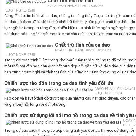
Chất thơ của ca dao
NGÀY PHÁT HÀNH 14:25 | 17/8/2023
LƯỢT NGHE: 1248
Càng đi sâu tìm hiểu về ca dao, chúng ta càng thấy được sức truyền cảm của
ca dao có được điều đó là nhờ chất trữ tình hay còn gọi là chất thơ thấm 
tục ngữ, tư tưởng thường được biểu hiện qua hình thức ngôn ngữ ngắn gọn th
nội dung bằng ngôn ngữ chọn lọc mà vẫn giàu sức truyền cảm và ngân vọn
Chất trữ tình của ca dao
NGÀY PHÁT HÀNH 10:28 | 10/8/2023
LƯỢT NGHE: 1768
Trong chương trình “Tìm trong kho báu” tuần trước, chúng ta đã có những b
một thể loại văn học dân gian hết sức đẹp đẽ, gần gũi và độc đáo của dân tộ
bạn cùng ngẫm nghĩ về chất trữ tình của cũng như tính ứng dụng của ca dao
Chiến lược rào đón trong ca dao tình yêu đôi lứa
NGÀY PHÁT HÀNH 14:24 | 
LƯỢT NGHE: 2541
Rào đón và bày tỏ thái độ trực tiếp qua những câu hát giao duyên, các chà
và giãi bày nỗi lòng với đối phương.
Chiến lược sử dụng lối nói mơ hồ trong ca dao về tình yêu 
NGÀY PH
LƯỢT N
Trong số các cách thức giao tiếp trong tình yêu đôi lứa thì việc sử dụng lố