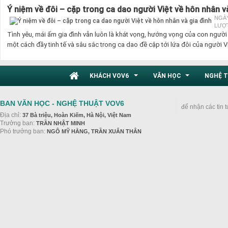
Ý niệm về đôi – cặp trong ca dao người Việt về hôn nhân v
NGÀY
LƯỢT
Tình yêu, mái ấm gia đình vẫn luôn là khát vọng, hướng vọng của con người 
một cách đầy tinh tế và sâu sắc trong ca dao đề cập tới lứa đôi của người Vi
KHÁCH VOV6
VĂN HỌC
NGHỆ 
...
...
BAN VĂN HỌC - NGHỆ THUẬT VOV6
để nhận các tin 
Địa chỉ:
37 Bà triệu, Hoàn Kiếm, Hà Nội, Việt Nam
Trưởng ban:
TRẦN NHẬT MINH
Phó trưởng ban:
NGÔ MỸ HẰNG, TRẦN XUÂN THÂN