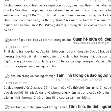
LƯỢT NGHE: 12
Ca dao nước ta có nhiều bài ca ngợi con người, cảnh sắc thiên nhiên, đất 
Đô - Hà Nội - thủ đô ngàn năm văn vật xuất hiện nhiều trong những câu ca t
ánh tính cách người Kẻ Chợ, tính chất nghề nghiệp của riêng vùng Hà Nội 
những câu ca truyền cảm, dễ thuộc, dễ nhớ in sâu trong tiềm thức nhiều đời
báu” tuần này của Ban VHNT (VOV6) điểm lại những dấu ấn đất và người T
ca dao
Quan hệ giữa cái đẹp
NGÀY PHÁT HÀNH 15:56 | 22/
LƯỢT NGHE: 1929
Thật đáng trân quý là nét đẹp tâm hồn con người không vẩn đục dù bất cứ
thường nhắc tới cái nết như một biểu tượng đáng trân trọng nhất của con ng
đẹp”, nết người còn được đánh giá vượt lên cả cái đẹp bề ngoài. Và cũng thậ
được hòa quyện cùng vẻ đẹp tâm hồn
Tâm linh trong ca dao người 
NGÀY PHÁT HÀNH 14:16 | 17/4/2025
LƯỢT NGHE: 336
Ca dao người Việt từ xa xưa đã mở cánh cửa vào thế giới tâm linh bí ẩn của 
dao được thể hiện rất đa dạng và phong phú. Niềm tin trong cuộc sống tín 
cầu tinh thần hướng tới cái thiêng liêng cao cả và màu nhiệm.
Tâm tình, ân tình người
NGÀY PHÁT HÀNH 9:59 | 2/8/2023