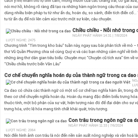
cách ý nhị nhằm thổ lộ tình cảm, mong muốn của các chàng trai, cô gái xưa,
nói mơ hồ, không rõ ràng đã tạo ra những hàm ngôn trong câu thoại của cuộ
dùng nhiều biện pháp tu từ như ẩn dụ, hoán dụ, so sánh, điển tích điển cố...
tu từ ẩn dụ để nói lên cảm xúc trước một sự kiện, câu chuyện.
Chiều chiều - Nỗi nhớ trong 
NGÀY PHÁT HÀNH 14:31 | 7/8/2024
LƯỢT NGHE: 2475
Chương trình “Tìm trong kho báu” tuần này, ngay sau bài phân tích về mô – t
thơ Vũ Quần Phương chia sẻ cùng Quý vị và các bạn những cảm nghĩ về tình c
những áng thơ dân gian tiêu biểu. Chuyên mục “Chuyện cũ tích xưa” tìm về 
“Chiều chiều trước bến Văn Lâu”
Cơ chế chuyển nghĩa hoán dụ của thành ngữ trong ca dao 
NGÀ
LƯ
Ca dao có chứa các thành ngữ có một số cơ chế tạo nghĩa hàm ẩn, trong đ
theo cơ chế chuyển nghĩa hoán dụ. Hoán dụ mang đặc điểm biểu trưng hóa. 
thuộc tính, một bộ phận của sự vật, hiện tượng nào đó để đại diện cho sự 
trưng hóa, ước lệ hóa mang tính chất khái quát, trừu tượng.
Con trâu trong ngôn ngữ ca d
NGÀY PHÁT HÀNH 11:33 | 7/6/2024
LƯỢT NGHE: 2064
Nói đến hình ảnh con trâu là nói đến nền sản xuất nông nghiệp và văn hoá l