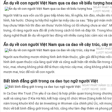
Ẩn dụ về con người Việt Nam qua ca dao về biểu tượng ho
NGÀY PHÁT HÀN
LƯỢT NGHE: 
Người Việt ta xưa vốn ưa lối giao tiếp khéo léo, lễ nghĩa, kín đáo, nhuần 
hỉnh, hài hước. Chúng ta hãy thử ngẫm lại mấy câu ca sau: “Bây giờ mận mớ
hay chưa/ Mận hỏi thì đào xin thưa/ Vườn hồng có lối nhưng chưa ai vào”. M
trưng, rõ ràng người xưa đã rất ý nhị trong cách tỏ tình và đáp lời. Trong k
dụng nghệ thuật ẩn dụ về người lao động với nhiều cung bậc cảm xúc và cá
Ẩn dụ về con người Việt Nam qua ca dao về cây trúc, cây m
NGÀY PHÁT 
LƯỢT NGHE
Người xưa thường mượn những hình ảnh thân thuộc, gần gũi để ký thác nỗi 
hình ảnh quen thuộc của làng quê Việt và cũng xuất hiện rất nhiều lần trong
trúc, mai; nhưng không phải để tả thực cây trúc cây mai, cũng không phải 
mượn mai, trúc để nói về con người.
Bất bình đẳng giới trong ca dao tục ngữ người Việt
NGÀY PHÁT HÀNH 11:26
LƯỢT NGHE: 1630
In Ca Dao We Trust (Tin yêu ở ca dao) là hợp phần quan trọng trong chươn
xuất và sáng tạo Ơ Kìa Hà Nội, kết hợp cùng tổ chức Wise (Sáng kiến hỗ trợ
nằm trong khuôn khổ dự án Investing in Women của chính phủ Úc, với mong
thức về bất bình đẳng giới trong xã hội, cũng như làm đẹp thêm và phong 