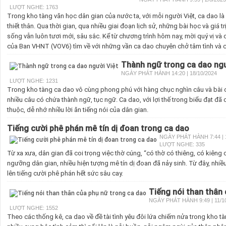
LƯỢT NGHE: 1763
Trong kho tàng văn học dân gian của nước ta, với mỗi người Việt, ca dao là 
thiết thân. Qua thời gian, qua nhiều giai đoạn lịch sử, những bài học và giá 
sống vẫn luôn tươi mới, sâu sắc. Kể từ chương trình hôm nay, mời quý vị và
của Ban VHNT (VOV6) tìm về với những vần ca dao chuyên chở tâm tình và cả
Thành ngữ trong ca dao ngư
NGÀY PHÁT HÀNH 14:20 | 18/10/2024
LƯỢT NGHE: 1231
Trong kho tàng ca dao vô cùng phong phú với hàng chục nghìn câu và bài của
nhiều câu có chứa thành ngữ, tục ngữ. Ca dao, với lợi thế trong biểu đạt đã
thuộc, dễ nhớ nhiều lời ăn tiếng nói của dân gian.
Tiếng cười phê phán mê tín dị đoan trong ca dao
NGÀY PHÁT HÀNH 7:44 | 1
LƯỢT NGHE: 335
Từ xa xưa, dân gian đã coi trọng việc thờ cúng, “có thờ có thiêng, có kiêng c
ngưỡng dân gian, nhiều hiện tượng mê tín dị đoan đã nảy sinh. Từ đây, nhiều
lên tiếng cười phê phán hết sức sâu cay.
Tiếng nói than thân
NGÀY PHÁT HÀNH 9:49 | 11/1
LƯỢT NGHE: 1552
Theo các thống kê, ca dao về đề tài tình yêu đôi lứa chiếm nửa trong kho t