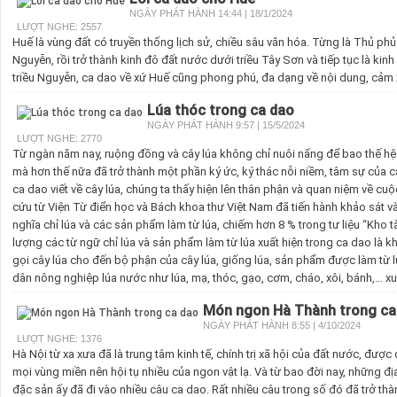
NGÀY PHÁT HÀNH 14:44 | 18/1/2024
LƯỢT NGHE: 2557
Huế là vùng đất có truyền thống lịch sử, chiều sâu văn hóa. Từng là Thủ p
Nguyễn, rồi trở thành kinh đô đất nước dưới triều Tây Sơn và tiếp tục là kin
triều Nguyễn, ca dao về xứ Huế cũng phong phú, đa dạng về nội dung, cảm 
Lúa thóc trong ca dao
NGÀY PHÁT HÀNH 9:57 | 15/5/2024
LƯỢT NGHE: 2770
Từ ngàn năm nay, ruộng đồng và cây lúa không chỉ nuôi nấng để bao thế h
mà hơn thế nữa đã trở thành một phần ký ức, ký thác nỗi niềm, tâm sự của
ca dao viết về cây lúa, chúng ta thấy hiện lên thân phận và quan niệm về c
cứu từ Viện Từ điển học và Bách khoa thư Việt Nam đã tiến hành khảo sát và
nghĩa chỉ lúa và các sản phẩm làm từ lúa, chiếm hơn 8 % trong tư liệu “Kho 
lượng các từ ngữ chỉ lúa và sản phẩm làm từ lúa xuất hiện trong ca dao là 
gọi cây lúa cho đến bộ phận của cây lúa, giống lúa, sản phẩm được làm từ 
dân nông nghiệp lúa nước như lúa, mạ, thóc, gạo, cơm, cháo, xôi, bánh,… xuấ
Món ngon Hà Thành trong ca
NGÀY PHÁT HÀNH 8:55 | 4/10/2024
LƯỢT NGHE: 1376
Hà Nội từ xa xưa đã là trung tâm kinh tế, chính trị xã hội của đất nước, được đất
mọi vùng miền nên hội tụ nhiều của ngon vật lạ. Và từ bao đời nay, những đ
đặc sản ấy đã đi vào nhiều câu ca dao. Rất nhiều câu trong số đó đã trở th