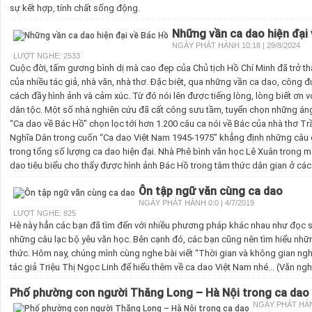
sự kết hợp, tính chất sống động.
Những vần ca dao hiện đại
NGÀY PHÁT HÀNH 10:18 | 29/8/2024
LƯỢT NGHE: 2533
Cuộc đời, tấm gương bình dị mà cao đẹp của Chủ tịch Hồ Chí Minh đã trở 
của nhiều tác giả, nhà văn, nhà thơ. Đặc biệt, qua những vần ca dao, công
cách đầy hình ảnh và cảm xúc. Từ đó nói lên được tiếng lòng, lòng biết ơn 
dân tộc. Một số nhà nghiên cứu đã cất công sưu tầm, tuyển chọn những áng 
“Ca dao về Bác Hồ” chọn lọc tới hơn 1.200 câu ca nói về Bác của nhà thơ 
Nghĩa Dân trong cuốn “Ca dao Việt Nam 1945-1975” khẳng định những câu
trong tổng số lượng ca dao hiện đại. Nhà Phê bình văn học Lê Xuân trong mộ
dao tiêu biểu cho thấy được hình ảnh Bác Hồ trong tâm thức dân gian ở các
Ôn tập ngữ văn cùng ca dao
NGÀY PHÁT HÀNH 0:0 | 4/7/2019
LƯỢT NGHE: 825
Hè này hẳn các bạn đã tìm đến với nhiều phương pháp khác nhau như đọc sá
những câu lạc bộ yêu văn học. Bên cạnh đó, các bạn cũng nên tìm hiểu nhữn
thức. Hôm nay, chúng mình cùng nghe bài viết “Thời gian và không gian ngh
tác giả Triệu Thị Ngọc Linh để hiểu thêm về ca dao Việt Nam nhé... (Văn ngh
Phố phường con người Thăng Long – Hà Nội trong ca dao
NGÀY PHÁT HÀNH