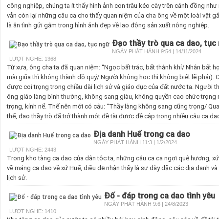
công nghiệp, chúng ta ít thấy hình ảnh con trâu kéo cày trên cánh đồng nh
vẫn còn lại những câu ca cho thấy quan niệm của cha ông về một loài vật g
là ân tình gửi gắm trong hình ảnh đẹp về lao động sản xuất nông nghiệp.
Đạo thầy trò qua ca dao, tục
NGÀY PHÁT HÀNH 9:54 | 14/11/2024
LƯỢT NGHE: 1368
Từ xưa, ông cha ta đã quan niệm: “Ngọc bất trác, bất thành khí/ Nhân bất học
mài giũa thì không thành đồ quý/ Người không học thì không biết lẽ phải). Chí
được coi trọng trong chiều dài lịch sử và giáo dục của đất nước ta. Người th
ông giáo làng bình thường, không sang giàu, không quyền cao chức trọng 
trọng, kính nể. Thế nên mới có câu: “Thầy làng không sang cũng trọng/ Qu
thế, đạo thầy trò đã trở thành một đề tài được đề cập trong nhiều câu ca da
Địa danh Huế trong ca dao
NGÀY PHÁT HÀNH 11:3 | 1/2/2024
LƯỢT NGHE: 2443
Trong kho tàng ca dao của dân tộc ta, những câu ca ca ngợi quê hương, xứ
về mảng ca dao về xứ Huế, điều dễ nhận thấy là sự dày đặc các địa danh và
lịch sử.
Đố - đáp trong ca dao tình yêu
NGÀY PHÁT HÀNH 9:6 | 24/8/2023
LƯỢT NGHE: 1410