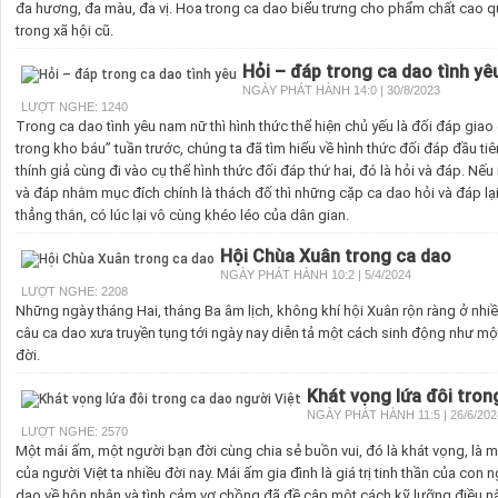
đa hương, đa màu, đa vị. Hoa trong ca dao biểu trưng cho phẩm chất cao q
trong xã hội cũ.
Hỏi – đáp trong ca dao tình yê
NGÀY PHÁT HÀNH 14:0 | 30/8/2023
LƯỢT NGHE: 1240
Trong ca dao tình yêu nam nữ thì hình thức thể hiện chủ yếu là đối đáp gia
trong kho báu” tuần trước, chúng ta đã tìm hiểu về hình thức đối đáp đầu ti
thính giả cùng đi vào cụ thể hình thức đối đáp thứ hai, đó là hỏi và đáp. N
và đáp nhằm mục đích chính là thách đố thì những cặp ca dao hỏi và đáp lạ
thẳng thắn, có lúc lại vô cùng khéo léo của dân gian.
Hội Chùa Xuân trong ca dao
NGÀY PHÁT HÀNH 10:2 | 5/4/2024
LƯỢT NGHE: 2208
Những ngày tháng Hai, tháng Ba âm lịch, không khí hội Xuân rộn ràng ở nhi
câu ca dao xưa truyền tụng tới ngày nay diễn tả một cách sinh động như mộ
đời.
Khát vọng lứa đôi tron
NGÀY PHÁT HÀNH 11:5 | 26/6/202
LƯỢT NGHE: 2570
Một mái ấm, một người bạn đời cùng chia sẻ buồn vui, đó là khát vọng, là 
của người Việt ta nhiều đời nay. Mái ấm gia đình là giá trị tinh thần của con
dao về hôn nhân và tình cảm vợ chồng đã đề cập một cách kỹ lưỡng điều này