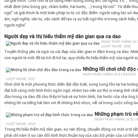
đã giải thích:”Chơi chữ là lợi dụng hiện tượng đồng âm, đa nghĩa, v.v, … t
nhất định (như bóng gió, châm biếm, hài hước, …) trong lời nói”. Từ điển thu
ngữ" và giải thích là một biện pháp tu từ có đặc điểm: người sáng tác sử 
âm, ngữ nghĩa, văn tự, văn cảnh để tạo ra sự bất ngờ thú vị trong cách hiểu,
người nghe".
Người đẹp và thị hiếu thẩm mỹ dân gian qua ca dao
NGÀY PHÁT HÀNH 14:31
LƯỢT NGHE: 1892
Truyền thống yêu và ngợi ca cái đẹp của dân gian in đậm trong ca dao. Miêu
con người là một đề tài trở đi trở lại, quy chiếu thị hiếu thẩm mỹ của người x
Những lối chơi chữ độc
NGÀY PHÁT HÀNH 10:9 | 9/1/2025
LƯỢT NGHE: 2227
Chơi chữ là một phương thức diễn đạt đặc biệt, song song tồn tại hai lượn
đạt bởi cùng một hình thức ngôn ngữ, nhằm tạo nên sự thú vị mang tính chấ
đáo trong ca dao đã cho thấy trí tuệ và sự hóm hỉnh, hài hước của cha ông t
những lời ca tiếng hát làm vơi đi những khó nhọc, vất vả trong cuộc sống l
Những phạm trù vẻ
NGÀY PHÁT HÀNH 14:31 | 8
LƯỢT NGHE: 2010
Trong thị hiếu thẩm mỹ dân gian, sự vận động, chuyển động có một vị trí rấ
phải chỉ nằm ở sự cân đối hình thức thuần túy của các bộ phận của cơ thể