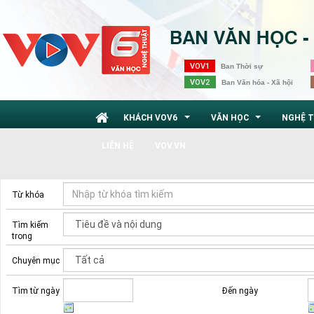
VOV1
Ban Thời sự
VOV2
Ban Văn hóa - Xã hội
KHÁCH VOV6
VĂN HỌC
NGHỆ 
...
...
LIÊN HỆ
VOV.VN
Từ khóa
Tìm kiếm
trong
Chuyên mục
Tìm từ ngày
Đến ngày