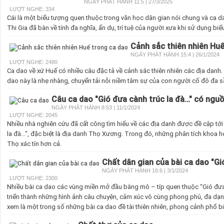
NGÀY PHÁT HÀNH 11:5 | 27/3/2025
LƯỢT NGHE: 334
Cái là một biểu tượng quen thuộc trong văn học dân gian nói chung và ca da
Thi Gia đã bàn về tính đa nghĩa, ẩn dụ, trí tuệ của người xưa khi sử dụng bi
Cảnh sắc thiên nhiên Huế
NGÀY PHÁT HÀNH 15:4 | 26/1/2024
LƯỢT NGHE: 2480
Ca dao về xứ Huế có nhiều câu đặc tả về cảnh sắc thiên nhiên các địa danh
dao này là nhẹ nhàng, chuyển tải nỗi niềm tâm sự của con người cố đô đa s
Câu ca dao "Gió đưa cành trúc la đà…" có ngu
NGÀY PHÁT HÀNH 8:53 | 11/1/2024
LƯỢT NGHE: 2045
Nhiều nhà nghiên cứu đã cất công tìm hiểu về các địa danh được đề cập tới
la đà...", đặc biệt là địa danh Thọ Xương. Trong đó, những phân tích khoa
Thọ xác tín hơn cả.
Chất dân gian của bài ca dao "Gi
NGÀY PHÁT HÀNH 16:6 | 3/1/2024
LƯỢT NGHE: 2300
Nhiều bài ca dao các vùng miền mở đầu bằng mô – típ quen thuộc “Gió đưa”
triển thành những hình ảnh câu chuyện, cảm xúc vô cùng phong phú, đa dạn
xem là một trong số những bài ca dao đề tài thiên nhiên, phong cảnh phổ biế