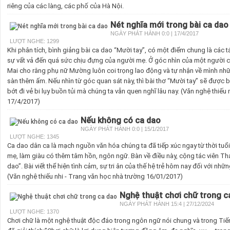
riêng của các làng, các phố của Hà Nội.
Nét nghĩa mới trong bài ca dao
NGÀY PHÁT HÀNH 0:0 | 17/4/2017
LƯỢT NGHE: 1299
Khi phân tích, bình giảng bài ca dao “Mười tay”, có một điểm chung là các 
sự vất vả đến quá sức chịu đựng của người mẹ. Ở góc nhìn của một người 
Mai cho rằng phụ nữ Mường luôn coi trọng lao động và tự nhận về mình nhữ
sàn thêm ấm. Nếu nhìn từ góc quan sát này, thì bài thơ “Mười tay” sẽ được
bớt đi vẻ bi lụy buồn tủi mà chúng ta vẫn quen nghĩ lâu nay. (Văn nghệ thiếu
17/4/2017)
Nếu không có ca dao
NGÀY PHÁT HÀNH 0:0 | 15/1/2017
LƯỢT NGHE: 1345
Ca dao dân ca là mạch nguồn văn hóa chúng ta đã tiếp xúc ngay từ thời tuổi 
mẹ, làm giàu có thêm tâm hồn, ngôn ngữ. Bàn về điều này, cộng tác viên Th
dao”. Bài viết thể hiện tình cảm, sự tri ân của thế hệ trẻ hôm nay đối với nhữn
(Văn nghệ thiếu nhi - Trang văn học nhà trường 16/01/2017)
Nghệ thuật chơi chữ trong c
NGÀY PHÁT HÀNH 15:4 | 27/12/2024
LƯỢT NGHE: 1370
Chơi chữ là một nghệ thuật độc đáo trong ngôn ngữ nói chung và trong Tiếng