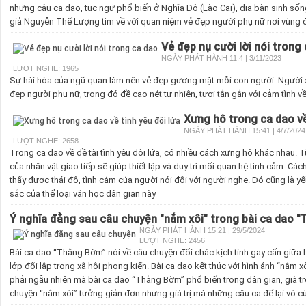
những câu ca dao, tục ngữ phổ biến ở Nghĩa Đô (Lào Cai), địa bàn sinh sống
giả Nguyễn Thế Lượng tìm về với quan niệm vẻ đẹp người phụ nữ nơi vùng đấ
Vẻ đẹp nụ cười lời nói trong
NGÀY PHÁT HÀNH 11:4 | 3/11/2023
LƯỢT NGHE: 1965
Sự hài hòa của ngũ quan làm nên vẻ đẹp gương mặt mỗi con người. Người 
đẹp người phụ nữ, trong đó đề cao nét tự nhiên, tươi tắn gắn với cảm tình về
Xưng hô trong ca dao về
NGÀY PHÁT HÀNH 15:41 | 4/7/2024
LƯỢT NGHE: 2658
Trong ca dao về đề tài tình yêu đôi lứa, có nhiều cách xưng hô khác nhau. 
của nhân vật giao tiếp sẽ giúp thiết lập và duy trì mối quan hệ tình cảm. Cá
thấy được thái độ, tình cảm của người nói đối với người nghe. Đó cũng là yế
sắc của thể loại văn học dân gian này
Ý nghĩa đằng sau câu chuyện "nắm xôi" trong bài ca dao 
NGÀY PHÁT HÀNH 15:21 | 29/5/2024
LƯỢT NGHE: 2456
Bài ca dao “Thằng Bờm” nói về câu chuyện đổi chác kịch tính gay cấn giữa h
lớp đối lập trong xã hội phong kiến. Bài ca dao kết thúc với hình ảnh “nắm 
phải ngẫu nhiên mà bài ca dao “Thằng Bờm” phổ biến trong dân gian, già trẻ
chuyện “nắm xôi” tưởng giản đơn nhưng giá trị mà những câu ca để lại vô cù