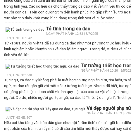
nhiều cung bậc tình cảm thì nổi lên là nỗi buồn, nỗi ngậm ngùi của thân p
trong tình yêu. Các số liệu đã cho thấy trong ca dao viết về tình yêu thì có đế
người con gái. Trên con đường tìm đến hạnh phúc, họ gặp rất nhiều trở ngạ
xúc này cho thấy khát vọng bình đẳng trong tình yêu và cuộc sống
Tỏ tình trong ca dao
NGÀY PHÁT HÀNH 12:53 | 3/7/2025
LƯỢT NGHE: 342
Từ xa xưa, người Việt ta đã sử dụng ca dao như một phương thức hữu hiệu để
kinh nghiệm hoặc khuyên nhủ về đạo lý làm người. Trong đó, vi diệu và cũng
tình yêu đôi lứa.
Tư tưởng triết học tro
NGÀY PHÁT HÀNH 10:26 | 9/5/20
LƯỢT NGHE: 338
Tục ngữ, ca dao tuy không phải là triết học nhưng nghiên cứu, tìm hiểu, ta
ngữ, ca dao rất gần gũi với một số tư tưởng triết học. Như ta đã biết, tục n
cố gắng phát hiện ra bản chất và tính quy luật của các sự vật và hiện tượng 
người. Do đó, nhiều người gọi tục ngữ, ca dao là “'triết lý dân gian”, “triết 
Vẻ đẹp người phụ nữ
NGÀY PHÁT HÀNH 16:3 | 6/3/
LƯỢT NGHE: 607
Nếu coi kho tàng văn hóa dân gian như một “trầm tích” còn cất giữ bao điều 
một phần của trầm tích ấy mà có đi sâu tìm hiểu mới thấy được cái hay, cái đ