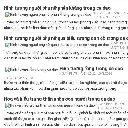
Hình tượng người phụ nữ phản kháng trong ca dao
NGÀY PHÁT HÀNH 10:32 
LƯỢT NGHE: 1257
Trong số những mẫu hình phụ nữ trong xã hội phong kiến, bên cạnh những 
những người bản lĩnh dám đứng lên chống lại lại những bất công trong gia đ
Hình tượng người phụ nữ qua biểu tượng con cò trong ca 
NGÀY PHÁT 
LƯỢT NGHE
Từ trong ca dao, những cánh cò là biểu tượng cho số phận nhọc nhằn, nắn
đặc biệt là người phụ nữ Việt Nam. Những câu ca giàu hình ảnh, nhẹ nhàng m
Hình tượng rồng trong ca dao
NGÀY PHÁT HÀNH 10:22 | 26/2/2024
LƯỢT NGHE: 2048
Bước ra từ thần thoại, rồng là một biểu tượng tôn nghiêm, cao quý rất được n
nhiều tác phẩm văn học dân gian nước ta đề cập tới biểu tượng rồng.
Hoa và biểu trưng thân phận con người trong ca dao
NGÀY PHÁT HÀNH 22:5
LƯỢT NGHE: 299
Trong cuộc sống của mỗi con người, điều quý nhất là phải có một nhân các
cách đã được các tác giả dân gian thể hiện qua các câu ca dao rất ngắn gọn
dao thể hiện hình ảnh hoa trái. Khi nhắc đến hoa, quả là nhắc tới hương thơm