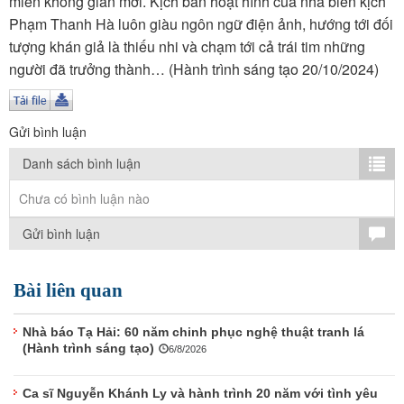
miền không gian mới. Kịch bản hoạt hình của nhà biên kịch
TÌM KIẾM
Phạm Thanh Hà luôn giàu ngôn ngữ điện ảnh, hướng tới đối
tượng khán giả là thiếu nhi và chạm tới cả trái tim những
Vận hành bởi QI Corp
người đã trưởng thành… (Hành trình sáng tạo 20/10/2024)
Gửi bình luận
Danh sách bình luận
Chưa có bình luận nào
Gửi bình luận
Bài liên quan
Nhà báo Tạ Hải: 60 năm chinh phục nghệ thuật tranh lá
(Hành trình sáng tạo)
6/8/2026
Ca sĩ Nguyễn Khánh Ly và hành trình 20 năm với tình yêu