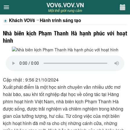
VOV6.VOV.VN
VOV6.VOV.VN
Một thế giới rung cảm
Khách VOV6
Hành trình sáng tạo
CHUYÊN MỤC
Nhà biên kịch Phạm Thanh Hà hạnh phúc với hoạt
Khách VOV6
hình
Văn học
Nghệ thuật
Cập nhật : 9:56 21/10/2024
Sân khấu
Xuất phát điểm là một học sinh chuyên văn nhiều ước mơ
hoài bão, sau khi tốt nghiệp đại học về công tác tại Hãng
Thiếu nhi
phim hoạt hình Việt Nam, nhà biên kịch Phạm Thanh Hà
được sống, được trải nghiệm và chiêm nghiệm trong không
Kết nối VOV6
gian của tưởng tượng, hư cấu. Từ công việc của một biên
kịch hoạt hình đã mở ra cho chị những cánh cửa, những