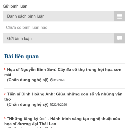
TÌM KIẾM
Gửi bình luận
Vận hành bởi QI Corp
Danh sách bình luận
Chưa có bình luận nào
Gửi bình luận
Bài liên quan
Họa sĩ Nguyễn Bỉnh Sơn: Cây đa cổ thụ trong hội họa sơn
mài
(Chân dung nghệ sỹ)
3/8/2026
Tiến sĩ Đinh Hoàng Anh: Giữa những con số và những vần
thơ
(Chân dung nghệ sỹ)
22/6/2026
"Những tầng ký ức" - Hành trình sáng tạo nghệ thuật của
họa sĩ đương đại Thái Lan