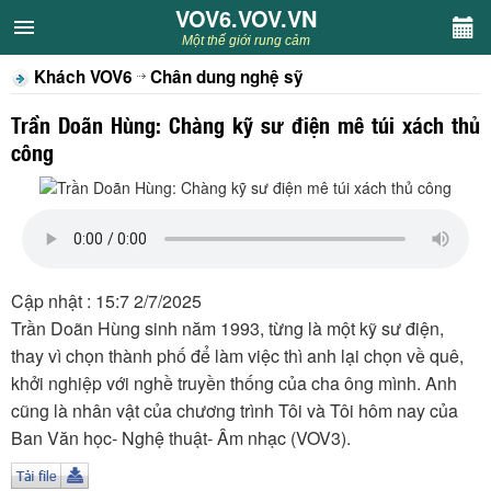
VOV6.VOV.VN
VOV6.VOV.VN
Một thế giới rung cảm
Khách VOV6
Chân dung nghệ sỹ
CHUYÊN MỤC
Trần Doãn Hùng: Chàng kỹ sư điện mê túi xách thủ
Khách VOV6
công
Văn học
Nghệ thuật
Cập nhật : 15:7 2/7/2025
Sân khấu
Trần Doãn Hùng sinh năm 1993, từng là một kỹ sư điện,
thay vì chọn thành phố để làm việc thì anh lại chọn về quê,
Thiếu nhi
khởi nghiệp với nghề truyền thống của cha ông mình. Anh
cũng là nhân vật của chương trình Tôi và Tôi hôm nay của
Kết nối VOV6
Ban Văn học- Nghệ thuật- Âm nhạc (VOV3).