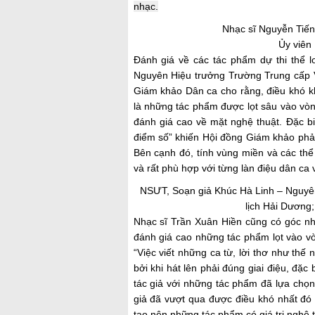
nhạc.
Nhạc sĩ Nguyễn Tiến
Ủy viên
Đánh giá về các tác phẩm dự thi thể l
Nguyên Hiệu trưởng Trường Trung cấp V
Giám khảo Dân ca cho rằng, điều khó k
là những tác phẩm được lọt sâu vào vò
đánh giá cao về mặt nghệ thuật. Đặc b
điểm số” khiến Hội đồng Giám khảo phải
Bên cạnh đó, tính vùng miền và các thể
và rất phù hợp với từng làn điệu dân ca
NSƯT, Soạn giả Khúc Hà Linh – Nguyê
lịch Hải Dương
Nhạc sĩ Trần Xuân Hiền cũng có góc nhì
đánh giá cao những tác phẩm lọt vào v
“Việc viết những ca từ, lời thơ như thế
bởi khi hát lên phải đúng giai điệu, đặc
tác giả với những tác phẩm đã lựa chọn
giả đã vượt qua được điều khó nhất đó 
tạo nên những tác phẩm có giá trị nghệ t