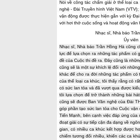
Nói về công tác chấm giải ở thể loại 
nghệ - Đài Truyền hình Việt Nam (VTV);
vận động được thực hiện gắn với kỳ Đại h
với hơi thở cuộc sống và hoạt động văn 
Nhạc sĩ, Nhà báo Trầ
Ủy viên
Nhạc sĩ, Nhà báo Trần Hồng Hà cũng ch
lực để lựa chọn ra những tác phẩm có gi
đề của Cuộc thi đề ra. Đây cũng là những
cũng sẽ là một sự khích lệ đối với những
khác để cho ra đời những tác phẩm có 
của thể loại ca khúc, tôi thấy rằng có r
có sức lan tỏa và đã vượt qua được kiể
tôi lựa chọn để trở thành những bài há
cũng sẽ được Ban Văn nghệ của Đài THV
góp phần tạo sức lan tỏa cho Cuộc vận 
Tiến Mạnh, bên cạnh việc đáp ứng của 
đoạt giải có sự tiếp cận đa dạng về ng
gian, có nhiều ca khúc kết hợp được hơi
chiếm tương đối nhiều, khiến các ca khúc