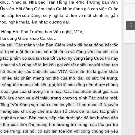
ca khúc, Nhạc sĩ, Nhà báo Trần Hồng Hà -Phó Trưởng ban Văn
 Ủy viên Hội đồng Giám khảo Ca khúc đánh giá cao việc Cuộc
ội sắp tới của Đảng, có ý nghĩa rất lớn về mặt chính trị, gắn
học, nghệ thuật, âm nhạc đương đại.
5
n Hồng Hà -Phó Trưởng ban Văn nghệ, VTV;
 Hội đồng Giám khảo Ca khúc
ia sẻ:
“Các thành viên Ban Giám khảo đã hoạt động hết tốc
á trị về mặt âm nhạc, về mặt lời ca và đúng với tiêu chí, chủ
 tác phẩm có sức lan tỏa tốt và tôi hy vọng rằng Cuộc thi này
 nhạc sĩ và cũng sẽ là lời kêu gọi với rất nhiều người sáng tạo
thể tham dự các Cuộc thi của VOV. Cá nhân tôi là giám khảo
ất nhiều tác phẩm mang hơi thở của thời đại, có sức trẻ trung,
u sáng tác mang tính kêu gọi, lời lẽ sáo rỗng nên được chúng
t đoạt giải của chương trình này. Các tác phẩm đoạt giải cao
N lựa chọn và giới thiệu trong chương trình Tác phẩm mới,
động “Với Đảng vẹn toàn niềm tin yêu”. Theo nhạc sĩ Nguyễn
những tiêu chí, quy chế mà Ban Tổ chức đề ra, các tác phẩm
ôn ngữ âm nhạc. Bên cạnh, tiếp cận dưới góc độ âm hưởng dân
 thở của thời đại, mang hơi hướng trẻ trung, các tác giả trẻ
 trẻ trung, sôi nổi, có sức lan tỏa lớn với công chúng trẻ yêu