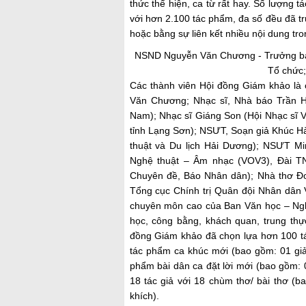
thức thể hiện, ca từ rất hay. Số lượng t
với hơn 2.100 tác phẩm, đa số
đều
đã tr
hoặc bằng sự liên kết nhiều nội dung tr
NSND Nguyễn Văn Chương - Trưởng ban
Tổ chức;
Các thành viên Hội đồng Giám khảo là c
Văn Chương; Nhạc sĩ, Nhà báo Trần H
Nam); Nhạc sĩ Giáng Son (Hội Nhạc sĩ
tỉnh Lạng Sơn); NSƯT, Soạn giả Khúc H
thuật và Du lịch Hải Dương); NSƯT M
Nghệ thuật – Âm nhạc (VOV3), Đài 
Chuyên đề, Báo Nhân dân); Nhà thơ Đ
Tổng cục Chính trị Quân đội Nhân dân V
chuyên môn cao của Ban Văn học – Ngh
học, công bằng, khách quan, trung thực
đồng Giám khảo đã chọn lựa hơn 100 tá
tác phẩm ca khúc mới (bao gồm: 01 giải 
phẩm bài dân ca đặt lời mới (bao gồm: 01
18 tác giả với 18 chùm thơ/ bài thơ (ba
khích).