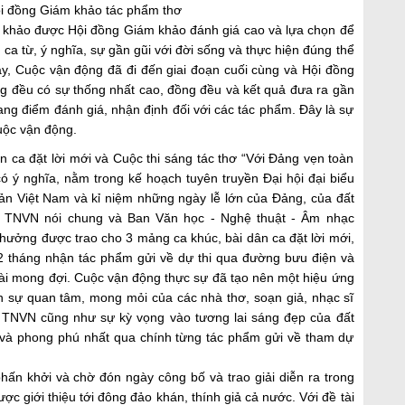
ội đồng Giám khảo tác phẩm thơ
g khảo
được Hội đồng Giám khảo
đánh giá cao và
lựa chọ
n để
, ca từ, ý nghĩa, sự gần gũi với đời sống và thực hiện đúng thể
y, Cuộc vận động đã đi đến giai đoạn cuối cùng và Hội đồng
g đều có sự thống nhất cao, đồng đều và kết quả đưa ra gần
hang điểm đánh giá, nhận định đối với các tác phẩm. Đây là sự
uộc vận động
.
n ca đặt lời mới và Cuộc thi sáng tác thơ “Với Đảng vẹn toàn
có ý nghĩa, nằm trong kế hoạch tuyên truyền Đại hội đại biểu
ản Việt Nam và kỉ niệm những ngày lễ lớn của Đảng, của đất
i TNVN nói chung và Ban Văn học - Nghệ thuật - Âm nhạc
 thưởng được trao cho 3 mảng ca khúc, bài dân ca đặt lời mới,
 2 tháng nhận tác phẩm gửi về dự thi qua đường bưu điện và
goài mong đợi. Cuộc vận động thực sự đã tạo nên một hiệu ứng
n sự quan tâm, mong mỏi của các nhà thơ, soạn giả, nhạc sĩ
i TNVN cũng như sự kỳ vọng vào tương lai sáng đẹp của đất
 và phong phú nhất qua chính từng tác phẩm gửi về tham dự
ấn khởi và chờ đón ngày công bố và trao giải diễn ra trong
ược giới thiệu tới đông đảo khán, thính giả cả nước.
Với đề tài