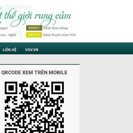
VOVGT
ngoại
Kênh Giao thông
VOVTV
 học - Nghệ
Kênh Truyền hình VOV
LIÊN HỆ
VOV.VN
 QRCODE XEM TRÊN MOBILE