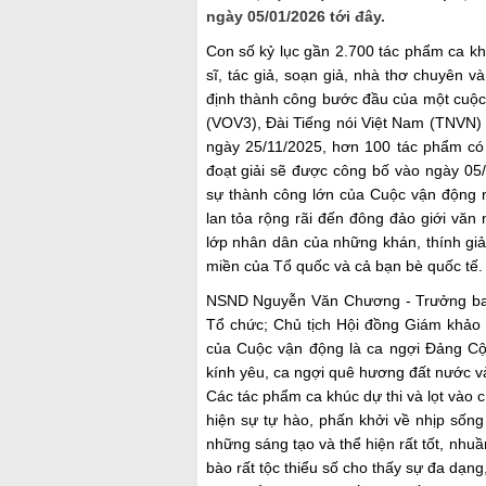
ngày 05/01/2026 tới đây.
Con số kỷ lục gần 2.700 tác phẩm ca kh
sĩ, tác giả, soạn giả, nhà thơ chuyên
định thành công bước đầu của một cuộc 
(VOV3), Đài Tiếng nói Việt Nam (TNVN) 
ngày 25/11/2025, hơn 100 tác phẩm
có
đoạt giải sẽ được công bố vào ngày 05/
sự thành công lớn của Cuộc vận động 
lan tỏa rộng rãi đến đông đảo giới văn
lớp nhân dân của những khán, thính g
miền của Tổ quốc và cả bạn bè quốc tế.
NSND Nguyễn Văn Chương
- Trưởng b
Tổ chức; Chủ tịch Hội đồng Giám khảo 
của Cuộc vận động là ca ngợi Đảng Cộ
kính yêu, ca ngợi quê hương đất nước và
Các tác phẩm ca khúc dự thi và lọt vào
hiện sự tự hào, phấn khởi về nhịp sống 
những sáng tạo và thể hiện rất tốt, nhuầ
bào rất tộc thiểu số cho thấy sự đa dạn