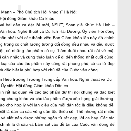
 Mạnh – Phó Chủ tịch Hội Nhạc sĩ Hà Nội;
 Hội đồng Giám khảo Ca khúc
oại bài dân ca đặt lời mới, NSƯT, Soạn giả Khúc Hà Linh –
ăn hóa, Nghệ thuật và Du lịch Hải Dương; Ủy viên Hội đồng
hăn nhất với các thành viên Ban Giám khảo lần này đó chính
ng trong có chất lượng tương đối đồng đều nhau và đều được
iệt, có những tác phẩm có sự “bám đuổi nhau rất sát về mặt
 cân nhắc và cùng thảo luận để đi đến thống nhất cuối cùng.
 loại của các tác phẩm này cũng rất phong phú, có ca từ đẹp
 và đặc biệt là phù hợp với chủ đề của Cuộc vận động.
n Hiệu trưởng Trường Trung cấp Văn hóa, Nghệ thuật và Du
; Ủy viên Hội đồng Giám khảo Dân ca
n rất lạc quan về các tác phẩm dự thi nói chung và đặc biệt
òng chung khảo và các tác phẩm được xếp hạng giải thưởng:
 nào cho hợp lý với làn điệu của mỗi dân tộc là điều không dễ
 biệt là dân ca các vùng dân tộc thiểu số. Thế nhưng rất nhiều
 và viết nên được những ngôn từ rất đẹp, lời ca hay. Các tác
chính là đi sâu và bám sát vào đề tài của Cuộc vận động để
huật cao.”.