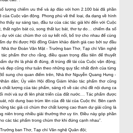
 số lượng chiếm ưu thế và áp đảo với hơn 2.100 bài đã phần
 của Cuộc vận động. Phong phú về thể loại, đa dạng về hình
cho thấy sự sáng tạo, đầu tư của các tác giả khi đến với Cuộc
át, thất ngôn bát cú, song thất lục bát, thơ tự do… chiếm đa số
 dự với các chùm thơ có sự kết nối, bổ trợ cho nhau để cùng
hẩm dự thi được Hội đồng Giám khảo đánh giá cao bởi sự đầu
m. Nhà thơ Đoàn Văn Mật - Trưởng ban Thơ, Tạp chí Văn nghệ
tác phẩm thơ cho rằng, điều quan trọng đầu tiên để thuyết
m dự thi là phải đi đúng, đi trúng đề tài của Cuộc vận động;
g và đẹp cũng như tuân theo những quy tắc nhất định của từng
t. Bổ sung cho quan điểm trên, Nhà thơ Nguyễn Quang Hưng -
Nhân dân; Ủy viên Hội đồng Giám khảo tác phẩm thơ cũng
là chất lượng của tác phẩm, sáng rõ về các chủ đề nội dung ca
i mới và sự đi lên phát triển của đất nước.... Tác phẩm được
uát, nội dung bao trùm lên của đề tài của Cuộc thi. Bên cạnh
hững tác giả có chùm thơ chất lượng cao tham dự giải cũng là
g niên trong nhiều giải thưởng thơ uy tín. Điều này góp phần
cho các tác phẩm trong chùm thơ khi đứng cạnh nhau”.
 Trưởng ban Thơ, Tạp chí Văn nghệ Quân đội;