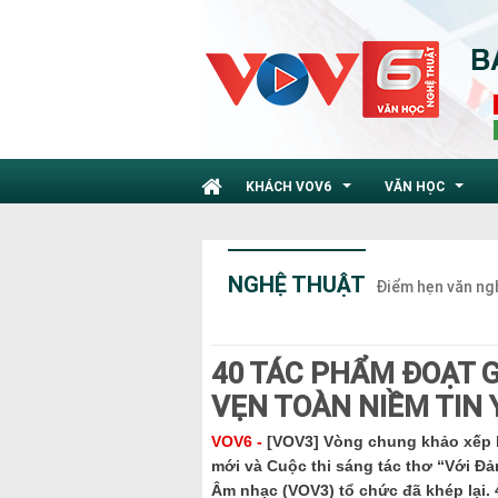
KHÁCH VOV6
VĂN HỌC
...
...
NGHỆ THUẬT
Điểm hẹn văn ng
40 TÁC PHẨM ĐOẠT G
VẸN TOÀN NIỀM TIN 
VOV6 -
[VOV3] Vòng chung khảo xếp h
mới và Cuộc thi sáng tác thơ “Với Đả
Âm nhạc (VOV3) tổ chức đã khép lại. 