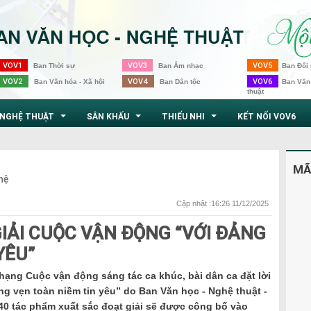
VOV1
VOV3
VOV5
Ban Thời sự
Ban Âm nhạc
Ban Đối 
VOV2
VOV4
VOV6
Ban Văn hóa - Xã hội
Ban Dân tộc
Ban Văn
thuật
NGHỆ THUẬT
SÂN KHẤU
THIẾU NHI
KẾT NỐI VOV6
...
...
...
MÃ
hệ
Cập nhật :16:26 11/12/2025
IẢI CUỘC VẬN ĐỘNG “VỚI ĐẢNG
YÊU”
ạng Cuộc vận động sáng tác ca khúc, bài dân ca đặt lời
ng vẹn toàn niềm tin yêu” do Ban Văn học - Nghệ thuật -
40 tác phẩm xuất sắc đoạt giải sẽ được công bố vào