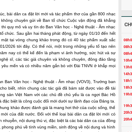
úc, bài dân ca đặt lời mới và tác phẩm thơ của gần 800 nhạc
 và không chuyên gửi về Ban tổ chức Cuộc vận động đã khẳng
CH
thi quy mô và uy tín do Ban Văn học - Nghệ thuật - Âm nhạc
tổ chức. Sau gần hai tháng phát động, từ ngày 01
/10 đến hết
 mặt tại vòng chung khảo trong đó có 40 tác phẩm xuất sắc
08h0
01/2026 tới đây. Có thể nói, m
ột trong những yếu tố tạo nên
08h3
năm nay có thể kể đến là phạm vi ảnh hưởng, sức hút và sự
08h4
 nghệ sĩ, các tác giả chuyên và không chuyên, đông đảo tầng
10h4
iả yêu mến và có nhiều năm gắn bó với Đài TNVN ở khắp mọi
13h0
14h3
18h1
an Ban Văn học - Nghệ thuật - Âm nhạc (VOV3), Trưởng ban
18h3
cho biết
, nhìn chung các tác giả đã bám sát được vào đề tài
19h0
ng sản Việt Nam với các chủ đề chủ yếu là ca ngợi Bác Hồ
 đặc biệt là công cuộc đổi mới dưới sự lãnh đạo của Đảng ta.
19h3
 chung khảo được đánh giá là mang hơi thở của cuộc sống, thể
20h3
mới của đất nước. Đối với thể loại bài dân ca đặt lời mới có
20h4
n nhuyễn, nội dung thú vị, đặc biệt là các
bài
dân ca
của đồng
21h4
g, phong phú về tính vùng miền, sinh động về nội dung và hình