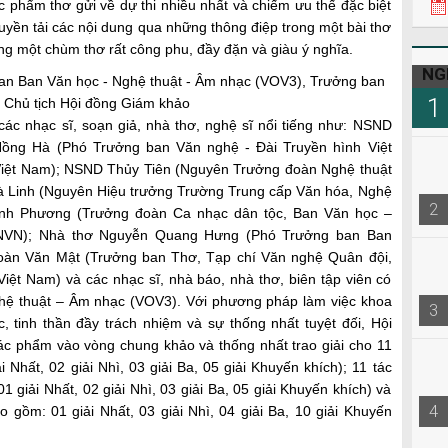
22h3
ác phẩm thơ gửi về dự thi nhiều nhất và chiếm ưu thế đặc biệt
uyền tải các nội dung qua những thông điệp trong một bài thơ
ong một chùm thơ rất công phu, đầy đặn và giàu ý nghĩa.
NG
 Ban Văn học - Nghệ thuật - Âm nhạc (VOV3), Trưởng ban
1
 Chủ tịch Hội đồng Giám khảo
ác nhạc sĩ, soạn giả, nhà thơ, nghệ sĩ nổi tiếng như: NSND
ồng Hà (Phó Trưởng ban Văn nghệ - Đài Truyền hình Việt
 Việt Nam); NSND Thủy Tiên (Nguyên Trưởng đoàn Nghệ thuật
à Linh (Nguyên Hiệu trưởng Trường Trung cấp Văn hóa, Nghệ
2
inh Phương (Trưởng đoàn Ca nhạc dân tộc, Ban Văn học –
TNVN); Nhà thơ Nguyễn Quang Hưng (Phó Trưởng ban Ban
oàn Văn Mật (Trưởng ban Thơ, Tạp chí Văn nghệ Quân đội,
iệt Nam) và các nhạc sĩ, nhà báo, nhà thơ, biên tập viên có
ệ thuật – Âm nhạc (VOV3). Với phương pháp làm việc khoa
3
, tinh thần đầy trách nhiệm và sự thống nhất tuyệt đối, Hội
c phẩm vào vòng chung khảo và thống nhất trao giải cho 11
Nhất, 02 giải Nhì, 03 giải Ba, 05 giải Khuyến khích); 11 tác
 giải Nhất, 02 giải Nhì, 03 giải Ba, 05 giải Khuyến khích) và
4
o gồm: 01 giải Nhất, 03 giải Nhì, 04 giải Ba, 10 giải Khuyến