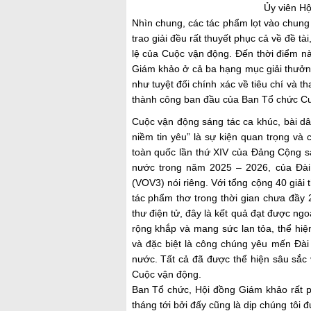
Ủy viên H
Nhìn chung, c
ác tác phẩm
lọt vào chun
trao giải
đều rất thuyết phục cả về đề tài
lệ của Cuộc vận động. Đến thời điểm nà
Giám khảo ở cả ba hạng mục giải thưởn
như tuyệt đối chính xác về tiêu chí và t
thành công
ban đầu
của Ban Tổ chứ
c C
Cuộc vận động sáng tác ca khúc, bài dâ
niềm tin yêu” là sự kiện quan trọng và 
toàn quốc lần thứ XIV của Đảng Cộng s
nước trong năm 2025 – 2026, của Đà
(VOV3) nói riêng. Với tổng cộng 40 giải
tác phẩm thơ trong thời gian chưa đầy
thư điện tử, đây là kết quả đạt được n
rộng khắp và mang sức lan tỏa, thể hiệ
và đặc biệt là công chúng yêu mến Đà
nước. Tất cả đã được thể hiện sâu sắc
Cuộc vận động.
Ban Tổ chức, Hội đồng Giám khảo rất ph
tháng tới bởi đấy cũng là dịp chúng tôi đ