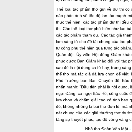
Thể loại tác phẩm thơ gửi về dự thi có
nào phản ánh về tốc độ lan tỏa mạnh mẽ
thức thể hiện, các tác phẩm dự thi đều 
thi. Các thể loại thơ phổ biến như lục b
các tác phẩm tham dự. Các tác giả tham
làm sáng tỏ cho đề tài chung của tác p
tư công phu thể hiện qua từng tác phẩ
Quân đội; Ủy viên Hội đồng Giám khảo 
phục được Ban Giám khảo đối với tác phẩ
sau đó là nội dung ca từ hay, trong sán
thể thơ mà tác giả đã lựa chọn để viế
Phó Trưởng ban Ban Chuyên đề, Báo 
nhấn mạnh: “Đầu tiên phải là nội dung, 
ngợi Đảng, ca ngợi Bác Hồ, công cuộc đổ
lựa chọn và chấm giải cao có tính bao q
đó, không những là bài thơ đơn lẻ, mà n
nét chung của các giải thưởng thơ thườn
tăng sự thuyết phục, tạo độ vững vàng 
Nhà thơ Đoàn Văn Mật -