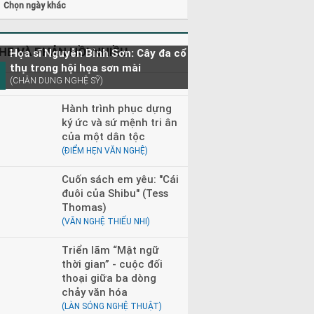
0 - 23h00
Đọc truyện đêm khuya
Chọn ngày khác
HE VÀ PHẢN HỒI NHIỀU
Họa sĩ Nguyễn Bỉnh Sơn: Cây đa cổ
thụ trong hội họa sơn mài
(CHÂN DUNG NGHỆ SỸ)
Hành trình phục dựng
ký ức và sứ mệnh tri ân
của một dân tộc
(ĐIỂM HẸN VĂN NGHỆ)
Cuốn sách em yêu: "Cái
đuôi của Shibu" (Tess
Thomas)
(VĂN NGHỆ THIẾU NHI)
Triển lãm “Mật ngữ
thời gian” - cuộc đối
thoại giữa ba dòng
chảy văn hóa
(LÀN SÓNG NGHỆ THUẬT)