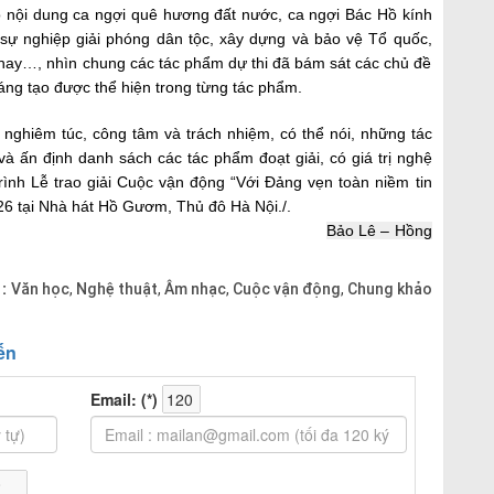
ó nội dung ca ngợi quê hương đất nước, ca ngợi Bác Hồ kính
sự nghiệp giải phóng dân tộc, xây dựng và bảo vệ Tổ quốc,
 nay…, nhìn chung các tác phẩm dự thi đã bám sát các chủ đề
áng tạo được thể hiện trong từng tác phẩm.
, nghiêm túc, công tâm và trách nhiệm, có thể nói,
những tác
và ấn định danh sách các
tác phẩm đoạt giải, có giá trị nghệ
ình Lễ trao giải Cuộc vận động “Với Đảng vẹn toàn niềm tin
26 tại Nhà hát Hồ Gươm, Thủ đô Hà Nội./.
Bảo Lê – Hồng
 :
Văn học
Nghệ thuật
Âm nhạc
Cuộc vận động
Chung khảo
,
,
,
,