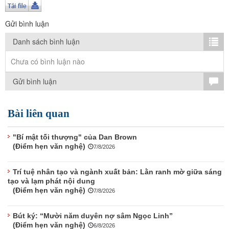
TÌM KIẾM
Gửi bình luận
Vận hành bởi QI Corp
Danh sách bình luận
Chưa có bình luận nào
Gửi bình luận
Bài liên quan
"Bí mật tối thượng" của Dan Brown
(Điểm hẹn văn nghệ)
7/8/2026
Trí tuệ nhân tạo và ngành xuất bản: Lằn ranh mờ giữa sáng
tạo và lạm phát nội dung
(Điểm hẹn văn nghệ)
7/8/2026
Bút ký: “Mười năm duyên nợ sâm Ngọc Linh”
(Điểm hẹn văn nghệ)
6/8/2026