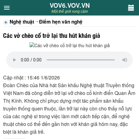
VOV6.VOV.VN
VOV6.VOV.VN
Một thế giới rung cảm
Nghệ thuật
Điểm hẹn văn nghệ
CHUYÊN MỤC
Các vở chèo cổ trở lại thu hút khán giả
Khách VOV6
Văn học
Nghệ thuật
Cập nhật : 15:46 1/6/2026
Đoàn Chèo của Nhà hát Sân khấu Nghệ thuật Truyền thống
Sân khấu
Việt Nam đã công diễn trở lại vở chèo cổ kinh điển Quan Âm
Thị Kính. Không chỉ phục dựng một tác phẩm sân khấu
Thiếu nhi
truyền thống quen thuộc, lần trở lại này còn cho thấy nỗ lực
của các nghệ sĩ trong việc làm mới cách tiếp cận, để nghệ
Kết nối VOV6
thuật chèo có thể đến gần hơn với khán giả hôm nay, đặc
biệt là khán giả trẻ.