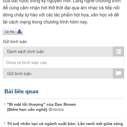
của đất nước trong kỷ nguyên mới. Lắng nghe chương trình
TÌM KIẾM
để cùng cảm nhận hơi thở thời đại qua âm nhạc và tiếp nối
dòng chảy tự hào với các tác phẩm hội họa, văn học về đề
Vận hành bởi QI Corp
tài cách mạng trong chương trình hôm nay.
Gửi bình luận
Danh sách bình luận
Chưa có bình luận nào
Gửi bình luận
Bài liên quan
"Bí mật tối thượng" của Dan Brown
(Điểm hẹn văn nghệ)
7/8/2026
Trí tuệ nhân tạo và ngành xuất bản: Lằn ranh mờ giữa sáng