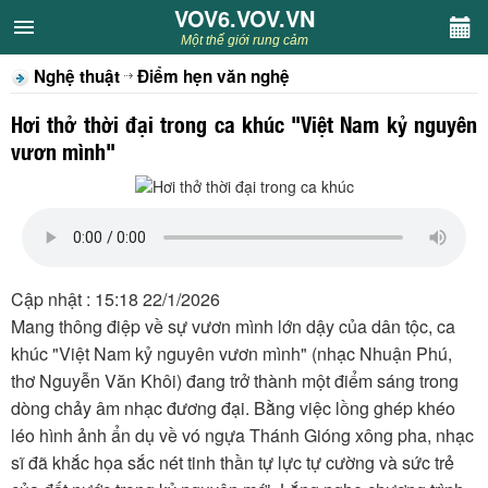
VOV6.VOV.VN
VOV6.VOV.VN
Một thế giới rung cảm
Nghệ thuật
Điểm hẹn văn nghệ
CHUYÊN MỤC
Hơi thở thời đại trong ca khúc "Việt Nam kỷ nguyên
Khách VOV6
vươn mình"
Văn học
Nghệ thuật
Cập nhật : 15:18 22/1/2026
Sân khấu
Mang thông điệp về sự vươn mình lớn dậy của dân tộc, ca
khúc "Việt Nam kỷ nguyên vươn mình" (nhạc Nhuận Phú,
Thiếu nhi
thơ Nguyễn Văn Khôi) đang trở thành một điểm sáng trong
dòng chảy âm nhạc đương đại. Bằng việc lồng ghép khéo
Kết nối VOV6
léo hình ảnh ẩn dụ về vó ngựa Thánh Gióng xông pha, nhạc
sĩ đã khắc họa sắc nét tinh thần tự lực tự cường và sức trẻ