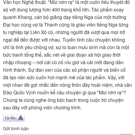
TÌM KIẾM
Văn học Nghệ thuật. "Mùi rơm rạ" là một cuốn tiểu thuyết đồ
sộ với dung lượng hơn 400 trang khổ lớn. Tác phẩm xoay
Vận hành bởi QI Corp
quanh Khang, cán bộ giảng dạy tiếng Nga của một trường
Đại học cùng vợ là Thanh cũng là giáo viên tiếng Nga từng
tu nghiệp tại Liên Xô cũ, những người đã vượt qua mọi trở
ngại để đến được với nhau. Tuyến tính câu chuyện không
chỉ là tình yêu chồng vợ, sự lo toan mưu sinh mà còn là một
bức tranh tổng thể, sắc nét về giai đoạn xã hội giao thời
nhập nhoạng – nơi cái cũ cố níu giữ và cái mới đang dần
hình thành. Sự đan xen của các số phận người và biến cố
đã tạo nên sức cuốn hút mạnh mẽ của tác phẩm. Vậy, với
một nhan đề gợi nhắc đến nông thôn đầy hoài niệm, nhà văn
Đào Quốc Vịnh muốn kể câu chuyện gì qua "Mùi rơm rạ"?
Chúng ta cùng nghe ông bộc bạch trong cuộc trò chuyện
sau đây với phóng viên chương trình.
Gửi bình luận