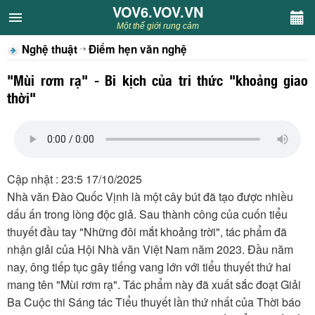
VOV6.VOV.VN
VOV6.VOV.VN
Một thế giới rung cảm
Nghệ thuật
Điểm hẹn văn nghệ
CHUYÊN MỤC
"Mùi rơm rạ" - Bi kịch của tri thức "khoảng giao
Khách VOV6
thời"
Văn học
Nghệ thuật
Cập nhật : 23:5 17/10/2025
Nhà văn Đào Quốc Vịnh là một cây bút đã tạo được nhiều
Sân khấu
dấu ấn trong lòng độc giả. Sau thành công của cuốn tiểu
thuyết đầu tay "Những đôi mắt khoảng trời", tác phẩm đã
Thiếu nhi
nhận giải của Hội Nhà văn Việt Nam năm 2023. Đầu năm
nay, ông tiếp tục gây tiếng vang lớn với tiểu thuyết thứ hai
Kết nối VOV6
mang tên "Mùi rơm rạ". Tác phẩm này đã xuất sắc đoạt Giải
Ba Cuộc thi Sáng tác Tiểu thuyết lần thứ nhất của Thời báo