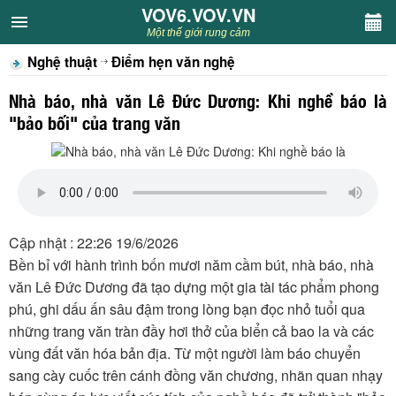
VOV6.VOV.VN
VOV6.VOV.VN
Một thế giới rung cảm
Nghệ thuật
Điểm hẹn văn nghệ
CHUYÊN MỤC
Nhà báo, nhà văn Lê Đức Dương: Khi nghề báo là
Khách VOV6
"bảo bối" của trang văn
Văn học
Nghệ thuật
Cập nhật : 22:26 19/6/2026
Sân khấu
Bền bỉ với hành trình bốn mươi năm cầm bút, nhà báo, nhà
văn Lê Đức Dương đã tạo dựng một gia tài tác phẩm phong
Thiếu nhi
phú, ghi dấu ấn sâu đậm trong lòng bạn đọc nhỏ tuổi qua
những trang văn tràn đầy hơi thở của biển cả bao la và các
Kết nối VOV6
vùng đất văn hóa bản địa. Từ một người làm báo chuyển
sang cày cuốc trên cánh đồng văn chương, nhãn quan nhạy