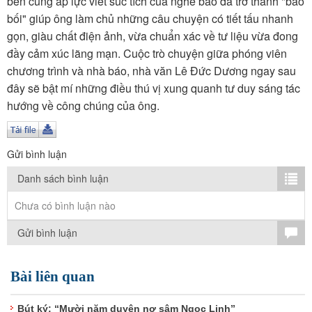
bén cùng áp lực viết súc tích của nghề báo đã trở thành "bảo
TÌM KIẾM
bối" giúp ông làm chủ những câu chuyện có tiết tấu nhanh
gọn, giàu chất điện ảnh, vừa chuẩn xác về tư liệu vừa đong
Vận hành bởi QI Corp
đầy cảm xúc lãng mạn. Cuộc trò chuyện giữa phóng viên
chương trình và nhà báo, nhà văn Lê Đức Dương ngay sau
đây sẽ bật mí những điều thú vị xung quanh tư duy sáng tác
hướng về công chúng của ông.
Gửi bình luận
Danh sách bình luận
Chưa có bình luận nào
Gửi bình luận
Bài liên quan
Bút ký: “Mười năm duyên nợ sâm Ngọc Linh”