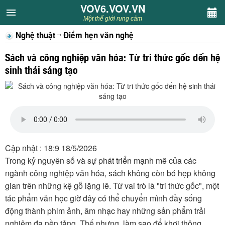
VOV6.VOV.VN
VOV6.VOV.VN
Một thế giới rung cảm
Nghệ thuật
Điểm hẹn văn nghệ
CHUYÊN MỤC
Sách và công nghiệp văn hóa: Từ tri thức gốc đến hệ
Khách VOV6
sinh thái sáng tạo
Văn học
Nghệ thuật
Sân khấu
Cập nhật : 18:9 18/5/2026
Trong kỷ nguyên số và sự phát triển mạnh mẽ của các
Thiếu nhi
ngành công nghiệp văn hóa, sách không còn bó hẹp không
gian trên những kệ gỗ lặng lẽ. Từ vai trò là "tri thức gốc", một
Kết nối VOV6
tác phẩm văn học giờ đây có thể chuyển mình đầy sống
động thành phim ảnh, âm nhạc hay những sản phẩm trải
nghiệm đa nền tảng. Thế nhưng, làm sao để khơi thông