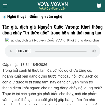
VOV6.VOV.VN
VOV6.VOV.VN
Một thế giới rung cảm
Nghệ thuật
Điểm hẹn văn nghệ
CHUYÊN MỤC
Tác giả, dịch giả Nguyễn Quốc Vương: Khơi thông
Khách VOV6
dòng chảy "tri thức gốc" trong hệ sinh thái sáng tạo
Văn học
Nghệ thuật
Cập nhật : 18:31 18/5/2026
Sân khấu
Trong bối cảnh tri thức lan tỏa với tốc độ chưa từng có,
ngành xuất bản đang đứng trước một câu hỏi lớn: Sách có
Thiếu nhi
còn giữ được vị trí trung tâm, hay đang chuyển mình trở
thành điểm khởi nguồn cho những dòng chảy nội dung mới?
Kết nối VOV6
Thực tế tại các quốc gia phát triển cho thấy, một tác phẩm
văn học có thể tạo ra chuỗi giá trị gấp hàng trăm lần nhờ