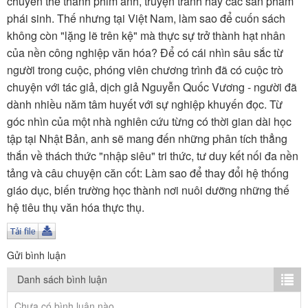
chuyển thể thành phim ảnh, truyện tranh hay các sản phẩm
TÌM KIẾM
phái sinh. Thế nhưng tại Việt Nam, làm sao để cuốn sách
không còn "lặng lẽ trên kệ" mà thực sự trở thành hạt nhân
Vận hành bởi QI Corp
của nền công nghiệp văn hóa? Để có cái nhìn sâu sắc từ
người trong cuộc, phóng viên chương trình đã có cuộc trò
chuyện với tác giả, dịch giả Nguyễn Quốc Vương - người đã
dành nhiều năm tâm huyết với sự nghiệp khuyến đọc. Từ
góc nhìn của một nhà nghiên cứu từng có thời gian dài học
tập tại Nhật Bản, anh sẽ mang đến những phân tích thẳng
thắn về thách thức "nhập siêu" tri thức, tư duy kết nối đa nền
tảng và câu chuyện căn cốt: Làm sao để thay đổi hệ thống
giáo dục, biến trường học thành nơi nuôi dưỡng những thế
hệ tiêu thụ văn hóa thực thụ.
Gửi bình luận
Danh sách bình luận
Chưa có bình luận nào